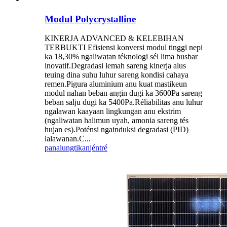
Modul Polycrystalline
KINERJA ADVANCED & KELEBIHAN
TERBUKTI Efisiensi konversi modul tinggi nepi
ka 18,30% ngaliwatan téknologi sél lima busbar
inovatif.Degradasi lemah sareng kinerja alus
teuing dina suhu luhur sareng kondisi cahaya
remen.Pigura aluminium anu kuat mastikeun
modul nahan beban angin dugi ka 3600Pa sareng
beban salju dugi ka 5400Pa.Réliabilitas anu luhur
ngalawan kaayaan lingkungan anu ekstrim
(ngaliwatan halimun uyah, amonia sareng tés
hujan es).Poténsi ngainduksi degradasi (PID)
lalawanan.C...
panalungtikan
jéntré