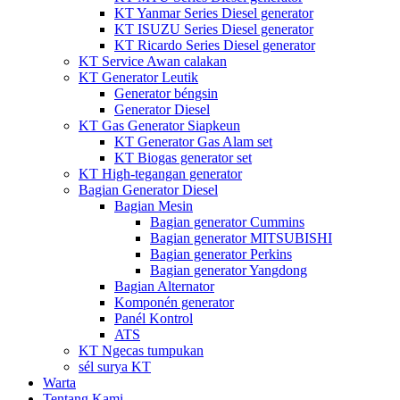
KT Yanmar Series Diesel generator
KT ISUZU Series Diesel generator
KT Ricardo Series Diesel generator
KT Service Awan calakan
KT Generator Leutik
Generator béngsin
Generator Diesel
KT Gas Generator Siapkeun
KT Generator Gas Alam set
KT Biogas generator set
KT High-tegangan generator
Bagian Generator Diesel
Bagian Mesin
Bagian generator Cummins
Bagian generator MITSUBISHI
Bagian generator Perkins
Bagian generator Yangdong
Bagian Alternator
Komponén generator
Panél Kontrol
ATS
KT Ngecas tumpukan
sél surya KT
Warta
Tentang Kami