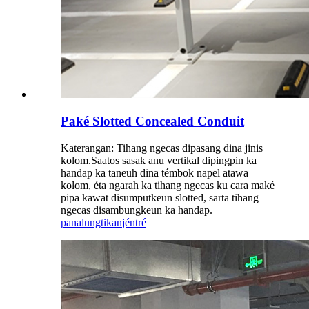
Paké Slotted Concealed Conduit
Katerangan: Tihang ngecas dipasang dina jinis
kolom.Saatos sasak anu vertikal dipingpin ka
handap ka taneuh dina témbok napel atawa
kolom, éta ngarah ka tihang ngecas ku cara maké
pipa kawat disumputkeun slotted, sarta tihang
ngecas disambungkeun ka handap.
panalungtikan
jéntré