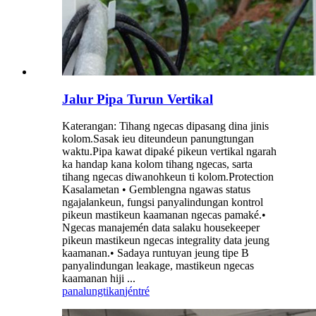
Jalur Pipa Turun Vertikal
Katerangan: Tihang ngecas dipasang dina jinis
kolom.Sasak ieu diteundeun panungtungan
waktu.Pipa kawat dipaké pikeun vertikal ngarah
ka handap kana kolom tihang ngecas, sarta
tihang ngecas diwanohkeun ti kolom.Protection
Kasalametan • Gemblengna ngawas status
ngajalankeun, fungsi panyalindungan kontrol
pikeun mastikeun kaamanan ngecas pamaké.•
Ngecas manajemén data salaku housekeeper
pikeun mastikeun ngecas integrality data jeung
kaamanan.• Sadaya runtuyan jeung tipe B
panyalindungan leakage, mastikeun ngecas
kaamanan hiji ...
panalungtikan
jéntré