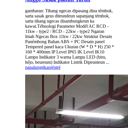
gambaran: Tihang ngecas dipasang dina témbok,
sarta sasak geus diteundeun sapanjang témbok,
sarta tihang ngecas disambungkeun ka
kawat.Téhnologi Parameter Modél AC RCD -
11kw - type2 / RCD - 22kw - type2 Ngaran
Imah Ngecas Box 11kw / 22kw Struktur Desain
Panémbong Bahan ABS + PC Desain panel
Tempered panel kaca Ukuran (W * D * H) 250 *
160 * 400mm IP Level IP65 IK Level IK10
Lampu Indikator 3 warna Lampu LED (biru,
héjo, beureum) Indikator Listrik Dipeunteun ...
panalungtikan
jéntré