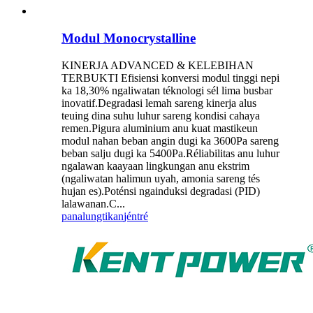
Modul Monocrystalline
KINERJA ADVANCED & KELEBIHAN
TERBUKTI Efisiensi konversi modul tinggi nepi
ka 18,30% ngaliwatan téknologi sél lima busbar
inovatif.Degradasi lemah sareng kinerja alus
teuing dina suhu luhur sareng kondisi cahaya
remen.Pigura aluminium anu kuat mastikeun
modul nahan beban angin dugi ka 3600Pa sareng
beban salju dugi ka 5400Pa.Réliabilitas anu luhur
ngalawan kaayaan lingkungan anu ekstrim
(ngaliwatan halimun uyah, amonia sareng tés
hujan es).Poténsi ngainduksi degradasi (PID)
lalawanan.C...
panalungtikan
jéntré