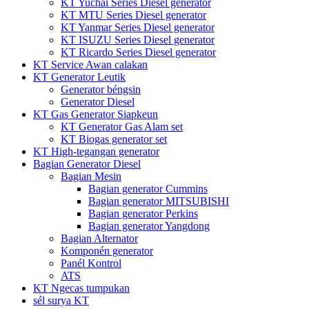
KT Yuchai Series Diesel generator
KT MTU Series Diesel generator
KT Yanmar Series Diesel generator
KT ISUZU Series Diesel generator
KT Ricardo Series Diesel generator
KT Service Awan calakan
KT Generator Leutik
Generator béngsin
Generator Diesel
KT Gas Generator Siapkeun
KT Generator Gas Alam set
KT Biogas generator set
KT High-tegangan generator
Bagian Generator Diesel
Bagian Mesin
Bagian generator Cummins
Bagian generator MITSUBISHI
Bagian generator Perkins
Bagian generator Yangdong
Bagian Alternator
Komponén generator
Panél Kontrol
ATS
KT Ngecas tumpukan
sél surya KT