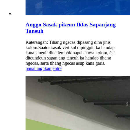
Anggo Sasak pikeun Iklas Sapanjang
Taneuh
Katerangan: Tihang ngecas dipasang dina jinis
kolom.Saatos sasak vertikal dipingpin ka handap
kana taneuh dina témbok napel atawa kolom, éta
diteundeun sapanjang taneuh ka handap tihang
ngecas, sarta tihang ngecas asup kana garis.
panalungtikan
jéntré