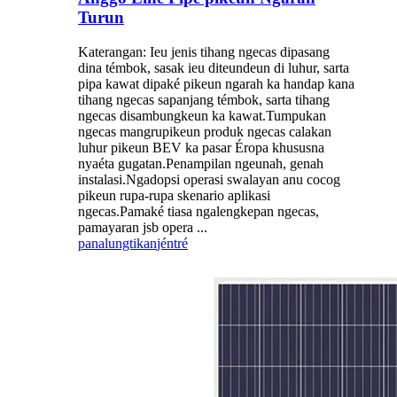
Turun
Katerangan: Ieu jenis tihang ngecas dipasang
dina témbok, sasak ieu diteundeun di luhur, sarta
pipa kawat dipaké pikeun ngarah ka handap kana
tihang ngecas sapanjang témbok, sarta tihang
ngecas disambungkeun ka kawat.Tumpukan
ngecas mangrupikeun produk ngecas calakan
luhur pikeun BEV ka pasar Éropa khususna
nyaéta gugatan.Penampilan ngeunah, genah
instalasi.Ngadopsi operasi swalayan anu cocog
pikeun rupa-rupa skenario aplikasi
ngecas.Pamaké tiasa ngalengkepan ngecas,
pamayaran jsb opera ...
panalungtikan
jéntré