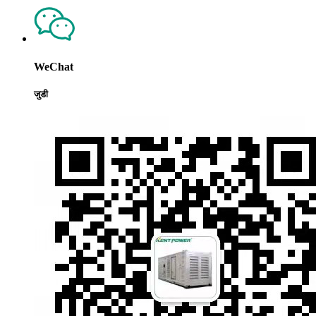
WeChat
जुडी