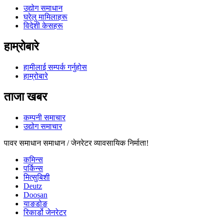
उद्योग समाधान
घरेलु मामिलाहरू
विदेशी केसहरू
हाम्रोबारे
हामीलाई सम्पर्क गर्नुहोस
हाम्रोबारे
ताजा खबर
कम्पनी समाचार
उद्योग समाचार
पावर समाधान समाधान / जेनरेटर व्यावसायिक निर्माता!
कमिन्स
पर्किन्स
मित्सुबिशी
Deutz
Doosan
याङडोङ
रिकार्डो जेनरेटर