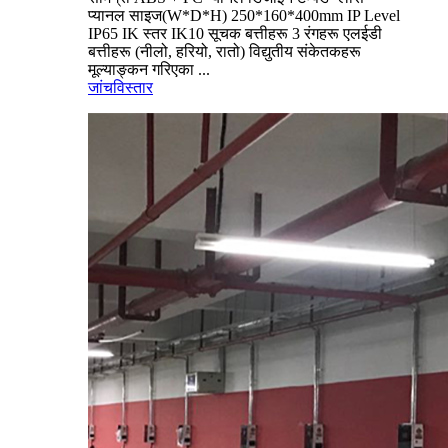
प्यानल साइज(W*D*H) 250*160*400mm IP Level
IP65 IK स्तर IK10 सूचक बत्तीहरू 3 रंगहरू एलईडी
बत्तीहरू (नीलो, हरियो, रातो) विद्युतीय संकेतकहरू
मूल्याङ्कन गरिएका ...
जांच
विस्तार