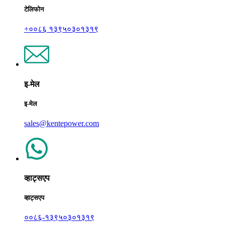
टेलिफोन
+००८६ १३९५०३०१३१९
इ-मेल
इ-मेल
sales@kentepower.com
व्हाट्सएप
व्हाट्सएप
००८६-१३९५०३०१३१९