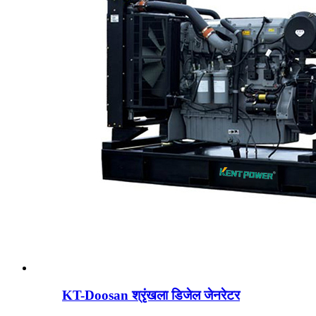
KT-Doosan श्रृंखला डिजेल जेनरेटर