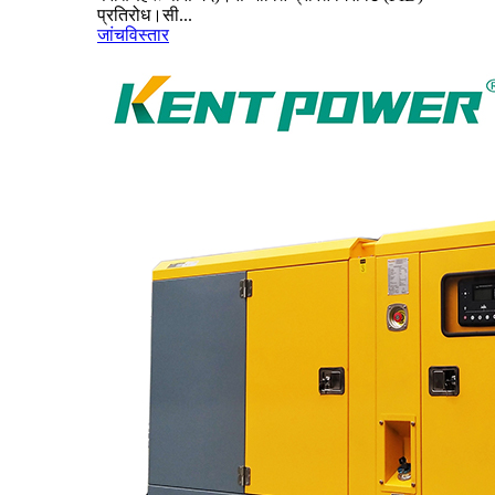
प्रतिरोध।सी...
जांच
विस्तार