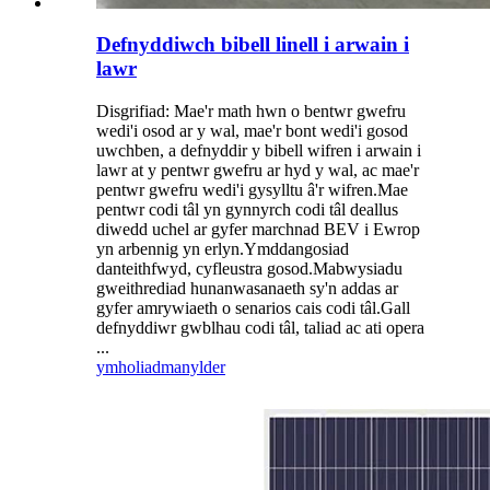
Defnyddiwch bibell linell i arwain i
lawr
Disgrifiad: Mae'r math hwn o bentwr gwefru
wedi'i osod ar y wal, mae'r bont wedi'i gosod
uwchben, a defnyddir y bibell wifren i arwain i
lawr at y pentwr gwefru ar hyd y wal, ac mae'r
pentwr gwefru wedi'i gysylltu â'r wifren.Mae
pentwr codi tâl yn gynnyrch codi tâl deallus
diwedd uchel ar gyfer marchnad BEV i Ewrop
yn arbennig yn erlyn.Ymddangosiad
danteithfwyd, cyfleustra gosod.Mabwysiadu
gweithrediad hunanwasanaeth sy'n addas ar
gyfer amrywiaeth o senarios cais codi tâl.Gall
defnyddiwr gwblhau codi tâl, taliad ac ati opera
...
ymholiad
manylder