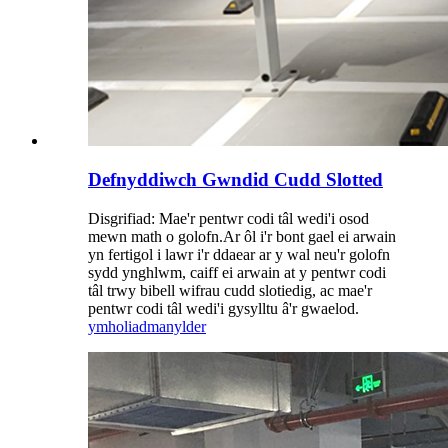
Defnyddiwch Gwndid Cudd Slotted
Disgrifiad: Mae'r pentwr codi tâl wedi'i osod
mewn math o golofn.Ar ôl i'r bont gael ei arwain
yn fertigol i lawr i'r ddaear ar y wal neu'r golofn
sydd ynghlwm, caiff ei arwain at y pentwr codi
tâl trwy bibell wifrau cudd slotiedig, ac mae'r
pentwr codi tâl wedi'i gysylltu â'r gwaelod.
ymholiad
manylder