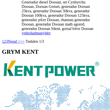
Generadur diesel Doosan, set Cynhyrchu
Doosan, Doosan Genset, generadur Doosan
25kva, generadur Doosan 50kva, generadur
Doosan 100kva, generadur Doosan 125kva,
generadur pŵer Doosan, rhannau generadur
Doosan, generadur Doosan math agored,
generadur Doosan Silent, gorsaf bŵer Doosan
ymholiad
manylder
1
2
3
Nesaf >
>>
Tudalen 1/3
GRYM KENT