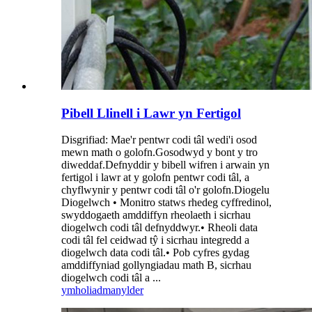
Pibell Llinell i Lawr yn Fertigol
Disgrifiad: Mae'r pentwr codi tâl wedi'i osod
mewn math o golofn.Gosodwyd y bont y tro
diweddaf.Defnyddir y bibell wifren i arwain yn
fertigol i lawr at y golofn pentwr codi tâl, a
chyflwynir y pentwr codi tâl o'r golofn.Diogelu
Diogelwch • Monitro statws rhedeg cyffredinol,
swyddogaeth amddiffyn rheolaeth i sicrhau
diogelwch codi tâl defnyddwyr.• Rheoli data
codi tâl fel ceidwad tŷ i sicrhau integredd a
diogelwch data codi tâl.• Pob cyfres gydag
amddiffyniad gollyngiadau math B, sicrhau
diogelwch codi tâl a ...
ymholiad
manylder