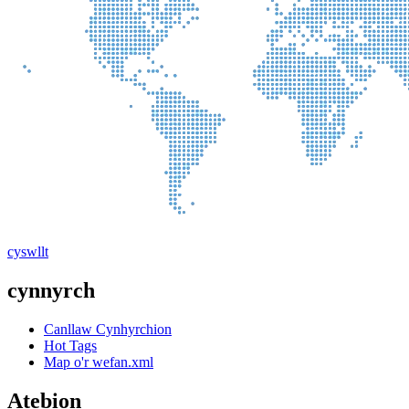
cyswllt
cynnyrch
Canllaw Cynhyrchion
Hot Tags
Map o'r wefan.xml
Atebion