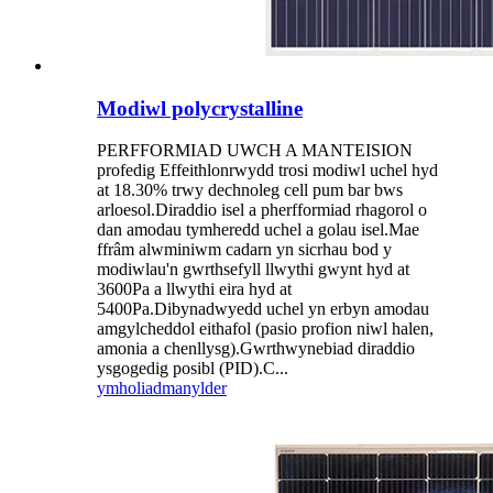
Modiwl polycrystalline
PERFFORMIAD UWCH A MANTEISION
profedig Effeithlonrwydd trosi modiwl uchel hyd
at 18.30% trwy dechnoleg cell pum bar bws
arloesol.Diraddio isel a pherfformiad rhagorol o
dan amodau tymheredd uchel a golau isel.Mae
ffrâm alwminiwm cadarn yn sicrhau bod y
modiwlau'n gwrthsefyll llwythi gwynt hyd at
3600Pa a llwythi eira hyd at
5400Pa.Dibynadwyedd uchel yn erbyn amodau
amgylcheddol eithafol (pasio profion niwl halen,
amonia a chenllysg).Gwrthwynebiad diraddio
ysgogedig posibl (PID).C...
ymholiad
manylder