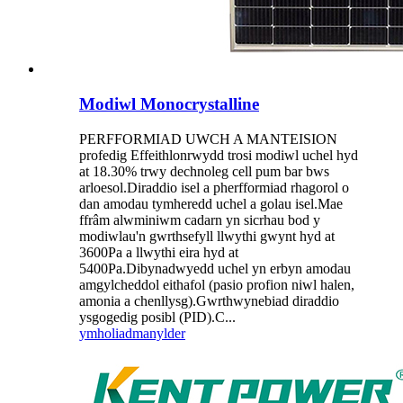
Modiwl Monocrystalline
PERFFORMIAD UWCH A MANTEISION
profedig Effeithlonrwydd trosi modiwl uchel hyd
at 18.30% trwy dechnoleg cell pum bar bws
arloesol.Diraddio isel a pherfformiad rhagorol o
dan amodau tymheredd uchel a golau isel.Mae
ffrâm alwminiwm cadarn yn sicrhau bod y
modiwlau'n gwrthsefyll llwythi gwynt hyd at
3600Pa a llwythi eira hyd at
5400Pa.Dibynadwyedd uchel yn erbyn amodau
amgylcheddol eithafol (pasio profion niwl halen,
amonia a chenllysg).Gwrthwynebiad diraddio
ysgogedig posibl (PID).C...
ymholiad
manylder