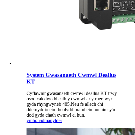
System Gwasanaeth Cwmwl Deallus
KT
Cyflawnir gwasanaeth cwmwl deallus KT trwy
osod caledwedd cath y cwmwl ar y rheolwyr
gyda rhyngwyneb 485.Neu fe allech chi
ddefnyddio ein rheolydd brand ein hunain sy'n
dod gyda chath cwmwl ei hun.
ymholiad
manylder