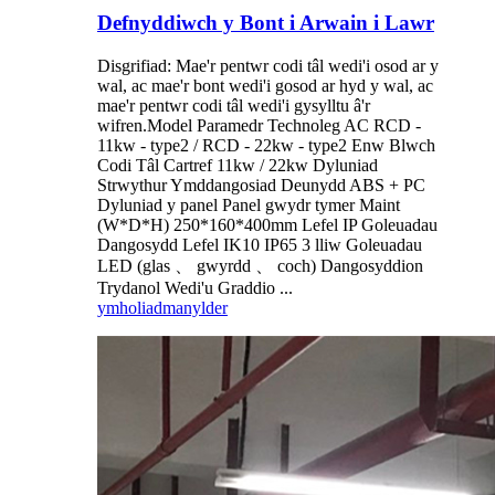
Defnyddiwch y Bont i Arwain i Lawr
Disgrifiad: Mae'r pentwr codi tâl wedi'i osod ar y
wal, ac mae'r bont wedi'i gosod ar hyd y wal, ac
mae'r pentwr codi tâl wedi'i gysylltu â'r
wifren.Model Paramedr Technoleg AC RCD -
11kw - type2 / RCD - 22kw - type2 Enw Blwch
Codi Tâl Cartref 11kw / 22kw Dyluniad
Strwythur Ymddangosiad Deunydd ABS + PC
Dyluniad y panel Panel gwydr tymer Maint
(W*D*H) 250*160*400mm Lefel IP Goleuadau
Dangosydd Lefel IK10 IP65 3 lliw Goleuadau
LED (glas 、 gwyrdd 、 coch) Dangosyddion
Trydanol Wedi'u Graddio ...
ymholiad
manylder