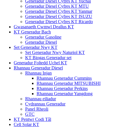
Generadur Diesel Cyfres KT Yuchai
Generadur Diesel Cyfres KT MTU
Generadur Diesel Cyfres KT Yanmar
Generadur Diesel Cyfres KT ISUZU
Generadur Diesel Cyfres KT Ricardo
Gwasanaeth Cwmwl Deallus KT
KT Generadur Bach
Generadur Gasoline
Generadur Diesel
Set Generadur Nwy KT
Set Generadur Nwy Naturiol KT
KT Biogas Generadur set
Generadur Foltedd Uchel KT
Rhannau Generadur Diesel
Rhannau Injan
Rhannau Generadur Cummins
Rhannau Generadur MITSUBISHI
Rhannau Generadur Perkins
Rhannau Generadur Yangdong
Rhannau eiliadur
Cydrannau Generadur
Panel Rheoli
GTC
KT Pentwr Codi Tâl
Cell Solar KT