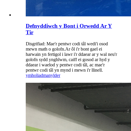
Defnyddiwch y Bont i Orwedd Ar Y
Tir
Disgrifiad: Mae'r pentwr codi tâl wedi'i osod
mewn math o golofn.Ar ôl i'r bont gael ei
harwain yn fertigol i lawr i'r ddaear ar y wal neu'r
golofn sydd ynghlwm, caiff ei gosod ar hyd y
ddaear i waelod y pentwr codi tâl, ac mae'r
pentwr codi tâl yn mynd i mewn i'r llinell.
ymholiad
manylder