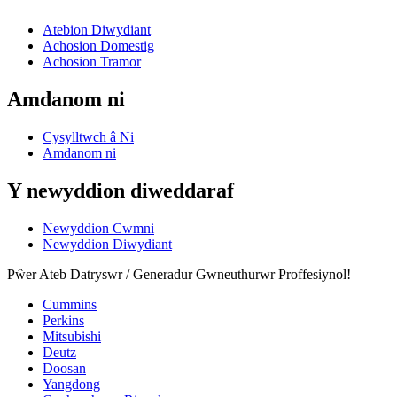
Atebion Diwydiant
Achosion Domestig
Achosion Tramor
Amdanom ni
Cysylltwch â Ni
Amdanom ni
Y newyddion diweddaraf
Newyddion Cwmni
Newyddion Diwydiant
Pŵer Ateb Datryswr / Generadur Gwneuthurwr Proffesiynol!
Cummins
Perkins
Mitsubishi
Deutz
Doosan
Yangdong