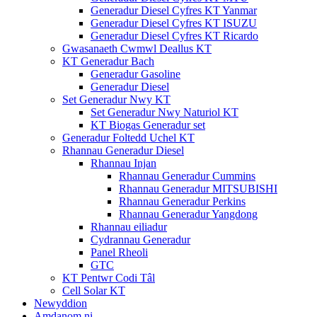
Generadur Diesel Cyfres KT Yanmar
Generadur Diesel Cyfres KT ISUZU
Generadur Diesel Cyfres KT Ricardo
Gwasanaeth Cwmwl Deallus KT
KT Generadur Bach
Generadur Gasoline
Generadur Diesel
Set Generadur Nwy KT
Set Generadur Nwy Naturiol KT
KT Biogas Generadur set
Generadur Foltedd Uchel KT
Rhannau Generadur Diesel
Rhannau Injan
Rhannau Generadur Cummins
Rhannau Generadur MITSUBISHI
Rhannau Generadur Perkins
Rhannau Generadur Yangdong
Rhannau eiliadur
Cydrannau Generadur
Panel Rheoli
GTC
KT Pentwr Codi Tâl
Cell Solar KT
Newyddion
Amdanom ni