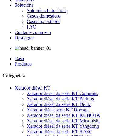
Solucións
Solucións Industriais
Casos domésticos
Casos no exterior
FAQ
Contacte connosco
Descargar
Casa
Produtos
Categorías
Xerador diésel KT
Xerador diésel da serie KT Cummins
Xerador diésel da serie KT Perkins
Xerador diésel da serie KT Deutz
Xerador diésel serie KT Doosan
Xerador diésel da serie KT KUBOTA
Xerador diésel da serie KT Mitsubishi
Xerador diésel da serie KT Yangdong
Xerador diésel da serie KT SDEC