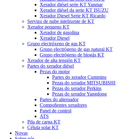
Xerador diésel serie KT Yanmar
Xerador diésel da serie KT ISUZU
Xerador Diesel Serie KT Ricardo
Servizo de nube intelixente de KT
Xerador pequeno KT
Xerador de gasolina
Xerador Diesel
Grupo electróxeno de gas KT
Grupo electrógeno de gas natural KT
Grupo electrógeno de biogás KT
Xerador de alta tensión KT
Partes do xerador diésel
Pezas do motor
Partes do xerador Cummins
Pezas do xerador MITSUBISHI
Pezas do xerador Perkins
Pezas do xerador Yangdong
Partes do alternador
Compoñentes xeradores
Panel de control
ATS
Pila de carga KT
Célula solar KT
Novas
Sobre nós