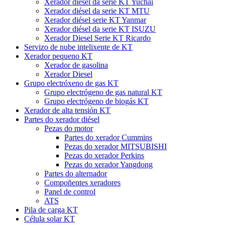
Xerador diésel da serie KT Yuchai
Xerador diésel da serie KT MTU
Xerador diésel serie KT Yanmar
Xerador diésel da serie KT ISUZU
Xerador Diesel Serie KT Ricardo
Servizo de nube intelixente de KT
Xerador pequeno KT
Xerador de gasolina
Xerador Diesel
Grupo electróxeno de gas KT
Grupo electrógeno de gas natural KT
Grupo electrógeno de biogás KT
Xerador de alta tensión KT
Partes do xerador diésel
Pezas do motor
Partes do xerador Cummins
Pezas do xerador MITSUBISHI
Pezas do xerador Perkins
Pezas do xerador Yangdong
Partes do alternador
Compoñentes xeradores
Panel de control
ATS
Pila de carga KT
Célula solar KT