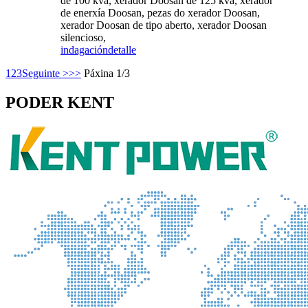
de 100 kva, xerador Doosan de 125 kva, xerador
de enerxía Doosan, pezas do xerador Doosan,
xerador Doosan de tipo aberto, xerador Doosan
silencioso,
indagación
detalle
1
2
3
Seguinte >
>>
Páxina 1/3
PODER KENT