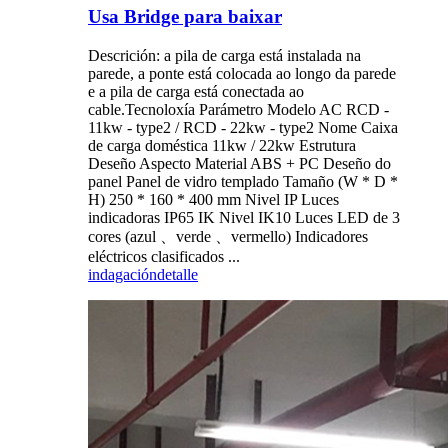
Usa Bridge para baixar
Descrición: a pila de carga está instalada na
parede, a ponte está colocada ao longo da parede
e a pila de carga está conectada ao
cable.Tecnoloxía Parámetro Modelo AC RCD -
11kw - type2 / RCD - 22kw - type2 Nome Caixa
de carga doméstica 11kw / 22kw Estrutura
Deseño Aspecto Material ABS + PC Deseño do
panel Panel de vidro templado Tamaño (W * D *
H) 250 * 160 * 400 mm Nivel IP Luces
indicadoras IP65 IK Nivel IK10 Luces LED de 3
cores (azul 、verde 、vermello) Indicadores
eléctricos clasificados ...
indagación
detalle