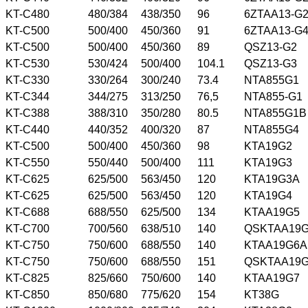
KT-C480
480/384
438/350
96
6ZTAA13-G
KT-C500
500/400
450/360
91
6ZTAA13-G
KT-C500
500/400
450/360
89
QSZ13-G2
KT-C530
530/424
500/400
104.1
QSZ13-G3
KT-C330
330/264
300/240
73.4
NTA855G1
KT-C344
344/275
313/250
76,5
NTA855-G1
KT-C388
388/310
350/280
80.5
NTA855G1B
KT-C440
440/352
400/320
87
NTA855G4
KT-C500
500/400
450/360
98
KTA19G2
KT-C550
550/440
500/400
111
KTA19G3
KT-C625
625/500
563/450
120
KTA19G3A
KT-C625
625/500
563/450
120
KTA19G4
KT-C688
688/550
625/500
134
KTAA19G5
KT-C700
700/560
638/510
140
QSKTAA19
KT-C750
750/600
688/550
140
KTAA19G6A
KT-C750
750/600
688/550
151
QSKTAA19
KT-C825
825/660
750/600
140
KTAA19G7
KT-C850
850/680
775/620
154
KT38G