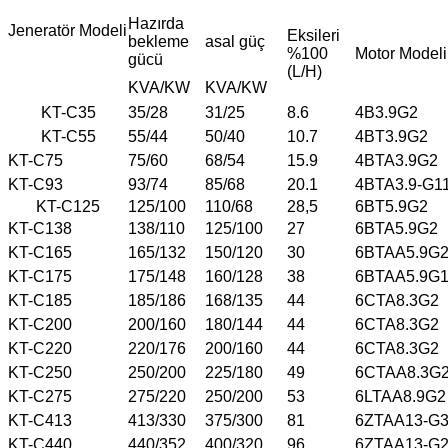
Hazırda
Jeneratör Modeli
Eksileri
bekleme
asal güç
%100
Motor Modeli
gücü
(L/H)
KVA/KW
KVA/KW
KT-C35
35/28
31/25
8.6
4B3.9G2
KT-C55
55/44
50/40
10.7
4BT3.9G2
KT-C75
75/60
68/54
15.9
4BTA3.9G2
KT-C93
93/74
85/68
20.1
4BTA3.9-G1
KT-C125
125/100
110/68
28,5
6BT5.9G2
KT-C138
138/110
125/100
27
6BTA5.9G2
KT-C165
165/132
150/120
30
6BTAA5.9G
KT-C175
175/148
160/128
38
6BTAA5.9G
KT-C185
185/186
168/135
44
6CTA8.3G2
KT-C200
200/160
180/144
44
6CTA8.3G2
KT-C220
220/176
200/160
44
6CTA8.3G2
KT-C250
250/200
225/180
49
6CTAA8.3G
KT-C275
275/220
250/200
53
6LTAA8.9G2
KT-C413
413/330
375/300
81
6ZTAA13-G
KT-C440
440/352
400/320
96
6ZTAA13-G