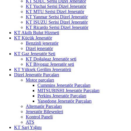
KT SDEC Serisi Dizel Jeneratör
KT Yuchai Serisi Dizel Jeneratör
KT MTU Serisi Dizel Jeneratör
KT Yanmar Serisi Dizel Jeneratör
KT ISUZU Serisi Dizel Jeneratör
KT Ricardo Serisi Dizel Jeneratör
KT Akıllı Bulut Hizmeti
KT Küçük Jeneratör
Benzinli jeneratör
Dizel jeneratör
KT Gaz Jeneratör Seti
KT Doğalgaz Jeneratör seti
KT Biyogaz Jeneratör seti
KT Yüksek Gerilim Jeneratörü
Dizel Jeneratör Parçaları
Motor parçaları
Cummins Jeneratör Parçaları
MITSUBISHI Jeneratör Parçaları
Perkins Jeneratör Parçaları
Yangdong Jeneratör Parçaları
Alternatör Parçaları
Jeneratör Bileşenleri
Kontrol Paneli
ATS
KT Şarj Yığını