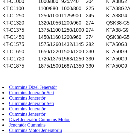
KT-C1000
1000/800
925/740
204
KTA38G2
KT-C1100
1100/880
1000/800
225
KTA38G2A
KT-C1250
1250/1000
1125/900
245
KTA38G4
KT-C1320
1320/1056
1200/960
274
QSK38-G5
KT-C1375
1375/1100
1250/1000
274
KTA38-G9
KT-C1450
1450/1160
1200/960
274
QSK38-G5
KT-C1575
1575/1260
1432/1145
282
KTA50G3
KT-C1650
1650/1320
1500/1200
330
KTA50G9
KT-C1720
1720/1376
1563/1250
330
KTA50G9
KT-C1875
1875/1500
1687/1350
330
KTA50G9
Cummins Dizel Jeneratör
Cummins Jeneratör Seti
Cummins Jeneratör
Cummins Jeneratör Seti
Cummins Jeneratör
Cummins Jeneratör
Dizel Jeneratör Cummins Motor
Jeneratör Cummins
Cummins Motor Jeneratörlü