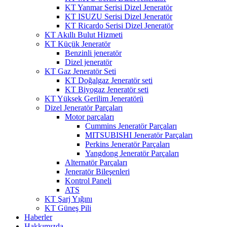
KT Yanmar Serisi Dizel Jeneratör
KT ISUZU Serisi Dizel Jeneratör
KT Ricardo Serisi Dizel Jeneratör
KT Akıllı Bulut Hizmeti
KT Küçük Jeneratör
Benzinli jeneratör
Dizel jeneratör
KT Gaz Jeneratör Seti
KT Doğalgaz Jeneratör seti
KT Biyogaz Jeneratör seti
KT Yüksek Gerilim Jeneratörü
Dizel Jeneratör Parçaları
Motor parçaları
Cummins Jeneratör Parçaları
MITSUBISHI Jeneratör Parçaları
Perkins Jeneratör Parçaları
Yangdong Jeneratör Parçaları
Alternatör Parçaları
Jeneratör Bileşenleri
Kontrol Paneli
ATS
KT Şarj Yığını
KT Güneş Pili
Haberler
Hakkımızda