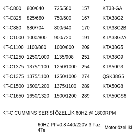
KT-C800
800/640
725/580
157
KT38-GA
KT-C825
825/660
750/600
167
KTA38G2
KT-C880
880/704
800/640
170
KTA38G2B
KT-C1000
1000/800
900/720
191
KTA38G2A
KT-C1100
1100/880
1000/800
209
KTA38G5
KT-C1250
1250/1000
1135/908
251
KTA38G9
KT-C1375
1375/1100
1250/1000
254
KTA50G3
KT-C1375
1375/1100
1250/1000
274
QSK38G5
KT-C1500
1500/1200
1375/1100
289
KTA50G8
KT-C1650
1650/1320
1500/1200
289
KTA50GS8
KT-C CUMMINS SERİSİ ÖZELLİK 60HZ @ 1800RPM
60HZ PF=0.8 440/220V 3 Faz
Motor özellikl
4Tel