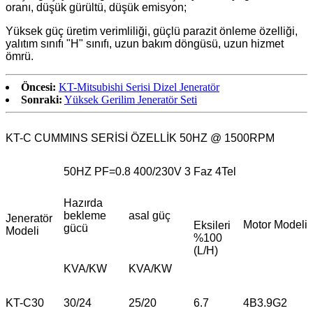
oranı, düşük gürültü, düşük emisyon;
Yüksek güç üretim verimliliği, güçlü parazit önleme özelliği,
yalıtım sınıfı "H" sınıfı, uzun bakım döngüsü, uzun hizmet
ömrü.
Öncesi:
KT-Mitsubishi Serisi Dizel Jeneratör
Sonraki:
Yüksek Gerilim Jeneratör Seti
KT-C CUMMINS SERİSİ ÖZELLİK 50HZ @ 1500RPM
50HZ PF=0.8 400/230V 3 Faz 4Tel
Hazırda
bekleme
asal güç
Jeneratör
Motor Modeli
Eksileri
gücü
Modeli
%100
(L/H)
KVA/KW
KVA/KW
KT-C30
30/24
25/20
6.7
4B3.9G2