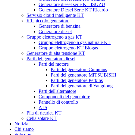
Generatore diesel serie KT ISUZU
Generatore Diesel Serie KT Ricardo
Servizio cloud intelligente KT
KT piccolo generatore
Generatore di benzina
Generatore diesel
Gruppo elettrogeno a gas KT
Gruppo elettrogeno a gas naturale KT
Gruppo elettrogeno KT Biogas
Generatore di alta tensione KT
Parti del generatore diesel
Parti del motore
Parti del generatore Cummins
Parti del generatore MITSUBISHI
Parti del generatore Perkins
Parti del generatore di Yangdong
Parti dell'alternatore
Componenti del generatore
Pannello di controllo
ATS
Pila di ricarica KT
Cella solare KT
Notizia
Chi siamo
Soluzioni