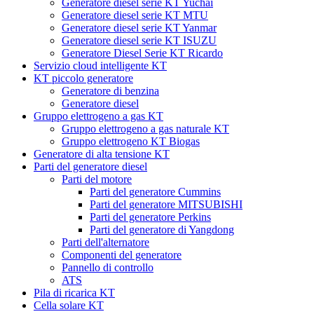
Generatore diesel serie KT Yuchai
Generatore diesel serie KT MTU
Generatore diesel serie KT Yanmar
Generatore diesel serie KT ISUZU
Generatore Diesel Serie KT Ricardo
Servizio cloud intelligente KT
KT piccolo generatore
Generatore di benzina
Generatore diesel
Gruppo elettrogeno a gas KT
Gruppo elettrogeno a gas naturale KT
Gruppo elettrogeno KT Biogas
Generatore di alta tensione KT
Parti del generatore diesel
Parti del motore
Parti del generatore Cummins
Parti del generatore MITSUBISHI
Parti del generatore Perkins
Parti del generatore di Yangdong
Parti dell'alternatore
Componenti del generatore
Pannello di controllo
ATS
Pila di ricarica KT
Cella solare KT