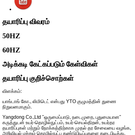
தயாரிப்பு விவரம்
50HZ
60HZ
அடிக்கடி கேட்கப்படும் கேள்விகள்
தயாரிப்பு குறிச்சொற்கள்
விளக்கம்:
யாங்டாங் கோ., லிமிடெட் என்பது YTO குழுமத்தின் துணை
நிறுவனமாகும்.
Yangdong Co.,Ltd "ஒருமைப்பாடு, நடைமுறை, புதுமையான"
கருத்துடன் உயர்-தொழில்நுட்பம், உயர்-செயல்திறன், உயர்தர
தயாரிப்புகள் மற்றும் நோக்கத்திற்காக முதல் தர சேவையை வழங்க,
அறிவியல் மற்றும் தொழில்நுட்ப கண்டுபிடிப்புகளை கடைபிடித்து,