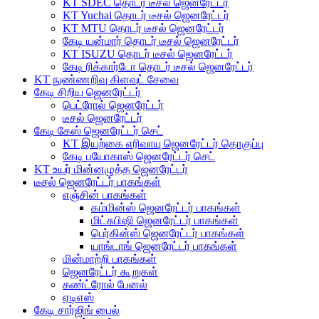
KT SDEC தொடர் டீசல் ஜெனரேட்டர்
KT Yuchai தொடர் டீசல் ஜெனரேட்டர்
KT MTU தொடர் டீசல் ஜெனரேட்டர்
கேடி யன்மார் தொடர் டீசல் ஜெனரேட்டர்
KT ISUZU தொடர் டீசல் ஜெனரேட்டர்
கேடி ரிக்கார்டோ தொடர் டீசல் ஜெனரேட்டர்
KT நுண்ணறிவு கிளவுட் சேவை
கேடி சிறிய ஜெனரேட்டர்
பெட்ரோல் ஜெனரேட்டர்
டீசல் ஜெனரேட்டர்
கேடி கேஸ் ஜெனரேட்டர் செட்
KT இயற்கை எரிவாயு ஜெனரேட்டர் தொகுப்பு
கேடி பயோகாஸ் ஜெனரேட்டர் செட்
KT உயர் மின்னழுத்த ஜெனரேட்டர்
டீசல் ஜெனரேட்டர் பாகங்கள்
எஞ்சின் பாகங்கள்
கம்மின்ஸ் ஜெனரேட்டர் பாகங்கள்
மிட்சுபிஷி ஜெனரேட்டர் பாகங்கள்
பெர்கின்ஸ் ஜெனரேட்டர் பாகங்கள்
யாங்டாங் ஜெனரேட்டர் பாகங்கள்
மின்மாற்றி பாகங்கள்
ஜெனரேட்டர் கூறுகள்
கண்ட்ரோல் பேனல்
ஏடிஎஸ்
கேடி சார்ஜிங் பைல்