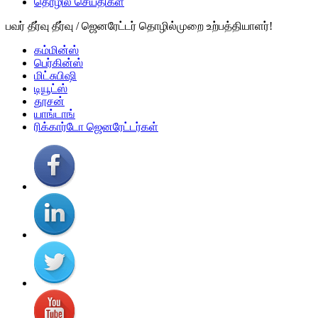
தொழில் செய்திகள்
பவர் தீர்வு தீர்வு / ஜெனரேட்டர் தொழில்முறை உற்பத்தியாளர்!
கம்மின்ஸ்
பெர்கின்ஸ்
மிட்சுபிஷி
டியூட்ஸ்
தூசன்
யாங்டாங்
ரிக்கார்டோ ஜெனரேட்டர்கள்