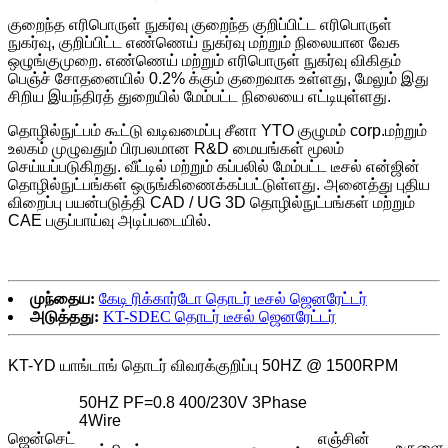
குறைந்த எரிபொருள் நுகர்வு குறைந்த குறிப்பிட்ட எரிபொருள்
நுகர்வு, குறிப்பிட்ட எண்ணெய் நுகர்வு மற்றும் நிலையான வேக
ஒழுங்குமுறை. எண்ணெய் மற்றும் எரிபொருள் நுகர்வு விகிதம்
பெஞ்ச் சோதனையில் 0.2% க்கும் குறைவாக உள்ளது, மேலும் இது
சிறிய இயந்திரத் துறையில் மேம்பட்ட நிலையை எட்டியுள்ளது.
தொழில்நுட்பம் கூட்டு வடிவமைப்பு சீனா YTO குழுமம் corp.மற்றும்
உலகம் முழுவதும் பிரபலமான R&D மையங்கள் மூலம்
செய்யப்படுகிறது. வீட்டில் மற்றும் கப்பலில் மேம்பட்ட டீசல் என்ஜின்
தொழில்நுட்பங்கள் ஒருங்கிணைக்கப்பட்டுள்ளது. அனைத்து புதிய
விறைப்பு பயன்படுத்தி CAD / UG 3D தொழில்நுட்பங்கள் மற்றும்
CAE பகுப்பாய்வு அடிப்படையில்.
முந்தைய:
கேடி ரிக்கார்டோ தொடர் டீசல் ஜெனரேட்டர்
அடுத்தது:
KT-SDEC தொடர் டீசல் ஜெனரேட்டர்
KT-YD யாங்டாங் தொடர் விவரக்குறிப்பு 50HZ @ 1500RPM
50HZ PF=0.8 400/230V 3Phase
4Wire
ஜென்செட்
எஞ்சின்
உருளை