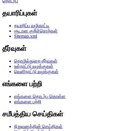
தொடர்பு
தயாரிப்புகள்
தயாரிப்பு வழிகாட்டி
சூடான குறிச்சொற்கள்
Sitemap.xml
தீர்வுகள்
தொழில்துறை தீர்வுகள்
உள்நாட்டு வழக்குகள்
வெளிநாட்டு வழக்குகள்
எங்களை பற்றி
எங்களை தொடர்பு கொள்ள
எங்களை பற்றி
சமீபத்திய செய்திகள்
நிறுவனத்தின் செய்திகள்