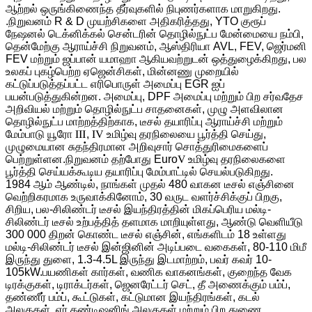
ஆற்றல் ஒருங்கிணைந்த தீர்வுகளில் நிபுணர்களாக மாறுகிறது.
.நிறுவனம் R & D முயற்சிகளை அதிகரித்தது, YTO குரூப்
நேஷனல் டெக்னிக்கல் சென்டரின் தொழில்நுட்ப மேன்மையை நம்பி,
தென்மேற்கு ஆராய்ச்சி நிறுவனம், ஆஸ்திரியா AVL, FEV, ஜெர்மனி
FEV மற்றும் ஜப்பான் யமாஹா ஆகியவற்றுடன் ஒத்துழைக்கிறது, பல
உலகப் புகழ்பெற்ற ஏஜென்சிகள், மின்னணு முறையில்
கட்டுப்படுத்தப்பட்ட எரிபொருள் அமைப்பு EGR ஐப்
பயன்படுத்துகின்றன. அமைப்பு, DPF அமைப்பு மற்றும் பிற சர்வதேச
அறிவியல் மற்றும் தொழில்நுட்ப சாதனைகள், முழு அளவிலான
தொழில்நுட்ப மாற்றத்திற்காக, டீசல் தயாரிப்பு ஆராய்ச்சி மற்றும்
மேம்பாடு யூரோ Ⅲ, Ⅳ உமிழ்வு தரநிலையை பூர்த்தி செய்து,
முழுமையான சுதந்திரமான அறிவுசார் சொத்துரிமைகளைப்
பெற்றுள்ளன.நிறுவனம் தற்போது EuroⅤ உமிழ்வு தரநிலைகளை
பூர்த்தி செய்யக்கூடிய தயாரிப்பு மேம்பாட்டில் செயல்படுகிறது.
1984 ஆம் ஆண்டில், நாங்கள் முதல் 480 வாகன டீசல் எஞ்சினை
வெற்றிகரமாக உருவாக்கினோம், 30 வருட வளர்ச்சிக்குப் பிறகு,
சிறிய, பல-சிலிண்டர் டீசல் இயந்திரத்தின் மிகப்பெரிய மல்டி-
சிலிண்டர் டீசல் உற்பத்தித் தளமாக மாறியுள்ளது, ஆண்டு வெளியீடு
300 000 திறன் கொண்ட டீசல் எஞ்சின், எங்களிடம் 18 உள்ளது
மல்டி-சிலிண்டர் டீசல் இன்ஜினின் அடிப்படை வகைகள், 80-110 மிமீ
இருந்து துளை, 1.3-4.5L இருந்து இடமாற்றம், பவர் கவர் 10-
105kW.பயணிகள் கார்கள், வணிக வாகனங்கள், குறைந்த வேக
டிரக்குகள், டிராக்டர்கள், ஜெனரேட்டர் செட், தீ அணைக்கும் பம்ப்,
தண்ணீர் பம்ப், கூட்டுகள், கட்டுமான இயந்திரங்கள், கடல்
அலகுகள், ஏர் கண்டிஷனிங் அலகுகள் மற்றும் பிற துணை