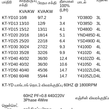
காத்திருப்பு
தீமைகள்
மாதிரி
மாடல்
பிரதம சக்தி
சக்தி
100%
(L/H)
KVA/KW
KVA/KW
KT-YD10
10/8
9/7.2
3
YD380D
3L
KT-YD13
13/10
12/9
3.4
YD385D
3L
KT-YD15
15/12
13/11
4.1
YD480D
4L
KT-YD20
20/16
18/14
5.1
YND485D
4L
KT-YD25
25/20
22/18
6.4
YSD490D
4L
KT-YD30
30/24
27/22
9.3
Y4100D
4L
KT-YD33
35/28
32/26
9.9
Y4102D
4L
KT-YD40
40/32
36/30
12.4
Y4102ZD
4L
KT-YD40
40/32
36/30
10.6
Y4105D
4L
KT-YD50
40/40
45/36
14.7
Y4102ZLD
4L
KT-YD60
60/48
55/44
14.7
Y4105ZLD
4L
KT-YD யாங்டாங் தொடர் விவரக்குறிப்பு 60HZ @ 1800RPM
60HZ PF=0.8 440/220V
எஞ்சின் விவரக்குறிப்ப
3Phase 4Wire
ஜென்செட்
காத்திருப்பு
பிரதம