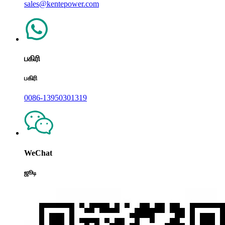
sales@kentepower.com
பகிரி
பகிரி
0086-13950301319
WeChat
ஜூடி