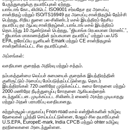
பேருந்துகளுக்கு தயாரிப்புகள் ஏற்றது.
யாங்டாங் கோ., லிமிடெட் ISO9001 சர்வதேச தர அமைப்பு
சான்றிதழ் மற்றும் ISO/TS16949 தர அமைப்பு சான்றிதழில் தேர்ச்சி
பெற்றது, சிறிய துளை பல-சிலிண்டர் டீசல் இயந்திரம் தேசிய
தயாரிப்பு தர ஆய்வு சான்றிதழ்கள், யாங்டாங் டீசல் இயந்திரம்
தொடர்ந்து 10 ஆண்டுகள் பெற்றது, "ஜியாங்சு பிரபலமான பிராண்ட்",
" ஜியாங்சு மாகாணத்தின் நம்பகமான தயாரிப்பு" மற்றும் பல.US
EPA, ஐரோப்பிய யூனியன் Emark மற்றும் CE சான்றிதழால்
சான்றளிக்கப்பட்ட சில தயாரிப்புகள்.
அம்சங்கள்:
வசதியான குறைந்த அதிர்வு மற்றும் சத்தம்.
நம்பகத்தன்மை வெப்பச் சுமையைக் குறைக்க இயந்திரத்தின்
குளிரூட்டும் அமைப்பு மேம்படுத்தப்பட்டுள்ளது. தொடர்
இயந்திரங்கள் 720 மணிநேர முடுக்கப்பட்ட சுமை சோதனை மற்றும்
2000 மணிநேர நீடித்துழைப்பு சோதனை ஆகியவற்றைக்
கடந்துவிட்டன. முடிக்கப்பட்ட சிலிண்டர் லைனர் அகற்ற முடியாதது
மற்றும் அதன் பராமரிப்பு வசதியானது.
சுற்றுச்சூழல் பாதுகாப்பு Fnon-road டீசல் என்ஜின்களின் உமிழ்வு
தேவைகள் பூர்த்தி செய்யப்பட்டுள்ளன, மேலும் சில தயாரிப்புகள்
U.S.EPA, EuropeE-mark, India CPCB மற்றும் ohter உமிழ்வு
தரநிலைகளை அடைந்துள்ளன.