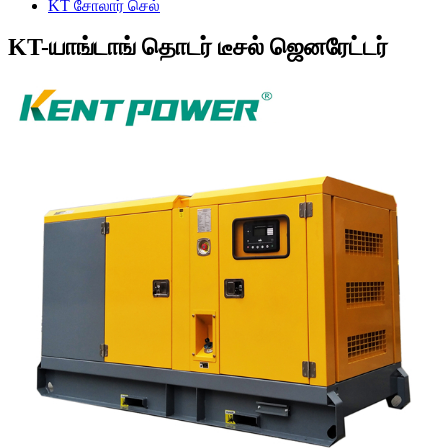
KT சோலார் செல்
KT-யாங்டாங் தொடர் டீசல் ஜெனரேட்டர்