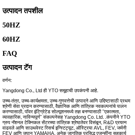
उत्पादन तपशील
50HZ
60HZ
FAQ
उत्पादन टॅग
वर्णन:
Yangdong Co., Ltd ही YTO समूहाची उपकंपनी आहे.
उच्च-तंत्र, उच्च-कार्यक्षमता, उच्च-गुणवत्तेची उत्पादने आणि उद्दिष्टासाठी प्रथम
श्रेणी सेवा प्रदान करण्यासाठी, वैज्ञानिक आणि तांत्रिक नवकल्पनांचे पालन
करण्यासाठी, पॉवर इंटिग्रेटेड सोल्यूशनमध्ये तज्ञ बनण्यासाठी "एकात्मता,
व्यावहारिक, नाविन्यपूर्ण" संकल्पनेसह Yangdong Co. Ltd. .कंपनीने YTO
ग्रुप नॅशनल टेक्निकल सेंटरच्या तांत्रिक श्रेष्ठतेवर विसंबून, R&D प्रयत्न
वाढवले ​​आणि साउथवेस्ट रिसर्च इन्स्टिट्यूट, ऑस्ट्रिया AVL, FEV, जर्मनी
FEV आणि जपान YAMAHA, अनेक जागतिक प्रसिद्ध एजन्सींना सहकार्य