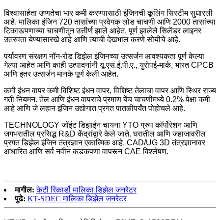
विश्वासार्हता उष्णतेचा भार कमी करण्यासाठी इंजिनची कूलिंग सिस्टीम सुधारली
आहे. मालिका इंजिन 720 तासांच्या प्रवेगक लोड चाचणी आणि 2000 तासांच्या
टिकाऊपणाच्या चाचणीतून उत्तीर्ण झाले आहेत. पूर्ण झालेले सिलेंडर लाइनर
उतरवता येण्यासारखे आहे आणि त्याची देखभाल करणे सोयीचे आहे.
पर्यावरण संरक्षण नॉन-रोड डिझेल इंजिनच्या उत्सर्जन आवश्यकता पूर्ण केल्या
गेल्या आहेत आणि काही उत्पादनांनी यू.एस.ई.पी.ए., युरोपई-मार्क, भारत CPCB
आणि इतर उत्सर्जन मानके पूर्ण केली आहेत.
कमी इंधन वापर कमी विशिष्ट इंधन वापर, विशिष्ट तेलाचा वापर आणि स्थिर राज्य
गती नियमन. तेल आणि इंधन वापराचे प्रमाण बेंच चाचणीमध्ये 0.2% पेक्षा कमी
आहे आणि जे लहान इंजिन उद्योगात प्रगत पातळीपर्यंत पोहोचले आहे.
TECHNOLOGY जॉइंट डिझाईन चायना YTO ग्रुप कॉर्पोरेशन आणि
जगभरातील प्रसिद्ध R&D केंद्रांद्वारे केले जाते. घरातील आणि जहाजावरील
प्रगत डिझेल इंजिन तंत्रज्ञान एकात्मिक आहे. CAD/UG 3D तंत्रज्ञानावर
आधारित आणि सर्व नवीन कडकपणा वापरून CAE विश्लेषण.
मागील:
केटी रिकार्डो मालिका डिझेल जनरेटर
पुढे:
KT-SDEC मालिका डिझेल जनरेटर