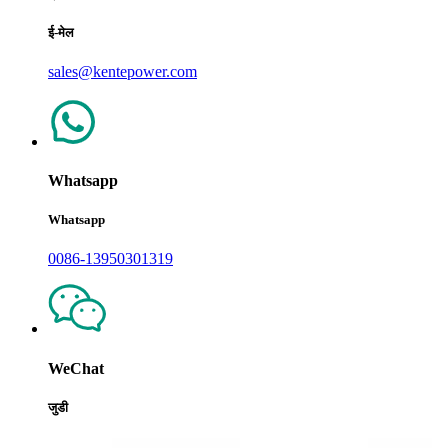
ई-मेल
sales@kentepower.com
Whatsapp
Whatsapp
0086-13950301319
WeChat
जुडी