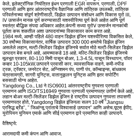
केले, इलेक्ट्रॉनिक नियंत्रित इंधन प्रणाली EGR वापरून. प्रणाली, DPF
प्रणाली आणि इतर आंतरराष्ट्रीय वैज्ञानिक आणि तांत्रिक उपलब्धी, तांत्रिक
परिवर्तनाच्या संपूर्ण श्रेणीसाठी, डिझेल उत्पादन संशोधन आणि विकास युरो Ⅲ,
Ⅳ उत्सर्जन मानक पूर्ण करण्यासाठी यशस्वीरित्या पूर्ण केले आहेत आणि पूर्ण
स्वतंत्र बौद्धिक संपदा अधिकार आहेत.कंपनी सध्या युरोⅤ उत्सर्जन मानकांची
पूर्तता करू शकतील अशा उत्पादनांच्या विकासावर काम करत आहे.
1984 मध्ये, आम्ही पहिले 480 वाहन डिझेल इंजिन यशस्वीरित्या विकसित केले,
30 वर्षांच्या विकासानंतर, वार्षिक उत्पादन 300 000 क्षमतेचे डिझेल इंजिन
असलेले लहान, मल्टी-सिलेंडर डिझेल इंजिनचे सर्वात मोठे मल्टी-सिलेंडर डिझेल
उत्पादन बेस बनले आहे, आमच्याकडे 18 आहे. मल्टि-सिलेंडर डिझेल इंजिनचे
मूलभूत प्रकार, 80-110 मिमी पासून बोअर, 1.3-4.5L पासून विस्थापन, पॉवर
कव्हर 10-105kW.उत्पादने प्रवासी कार, व्यावसायिक वाहने, कमी-स्पीड
ट्रक, ट्रॅक्टर, जनरेटर सेट, अग्निशमन पंप, पाणी पंप, कॉम्बाइन्स, बांधकाम
यंत्रसामग्री, सागरी युनिट्स, वातानुकूलन युनिट्स आणि इतर सपोर्टिंग
बससाठी योग्य आहेत.
Yangdong Co., Ltd ने ISO9001 आंतरराष्ट्रीय गुणवत्ता प्रणाली
प्रमाणन आणि ISO/TS16949 गुणवत्ता प्रणाली प्रमाणपत्र उत्तीर्ण केले आहे,
लहान बोअर मल्टी-सिलेंडर डिझेल इंजिन हे राष्ट्रीय उत्पादन गुणवत्ता तपासणी
प्रमाणपत्र होते, Yangdong डिझेल इंजिनला सलग 10 वर्षे "Jiangsu
प्रसिद्ध ब्रँड", " जिआंग्सू प्रांताचे विश्वासार्ह उत्पादन" आणि असेच.यूएस ईपीए,
युरोपियन युनियन एमार्क आणि सीई प्रमाणन द्वारे प्रमाणित काही उत्पादने.
वैशिष्ट्ये:
आरामदायी कमी कंपन आणि आवाज.