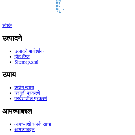
संपर्क
उत्पादने
उत्पादने मार्गदर्शक
हॉट टॅग्ज
Sitemap.xml
उपाय
उद्योग उपाय
घरगुती प्रकरणे
परदेशातील प्रकरणे
आमच्याबद्दल
आमच्याशी संपर्क साधा
आमच्याबद्दल