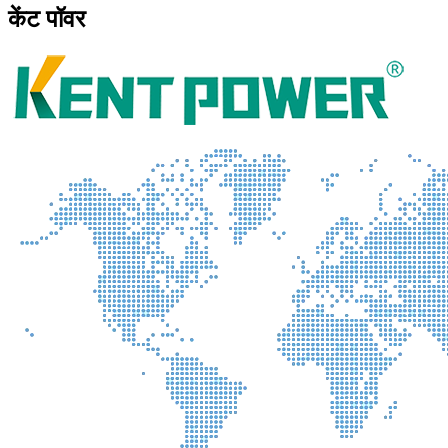
केंट पॉवर