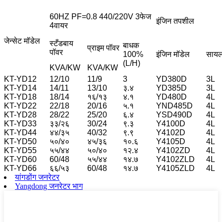
60HZ PF=0.8 440/220V 3फेज
इंजिन तपशील
4वायर
जेन्सेट मॉडेल
स्टँडबाय
बाधक
प्राइम पॉवर
पॉवर
100%
इंजिन मॉडेल
सायल
(L/H)
KVA/KW
KVA/KW
KT-YD12
12/10
11/9
3
YD380D
3L
KT-YD14
14/11
13/10
३.४
YD385D
3L
KT-YD18
18/14
१६/१३
४.१
YD480D
4L
KT-YD22
22/18
20/16
५.१
YND485D
4L
KT-YD28
28/22
25/20
६.४
YSD490D
4L
KT-YD33
३३/२६
30/24
९.३
Y4100D
4L
KT-YD44
४४/३५
40/32
९.९
Y4102D
4L
KT-YD50
५०/४०
४५/३६
१०.६
Y4105D
4L
KT-YD55
५५/४४
५०/४०
१२.४
Y4102ZD
4L
KT-YD60
60/48
५५/४४
१४.७
Y4102ZLD
4L
KT-YD66
६६/५३
60/48
१४.७
Y4105ZLD
4L
यांगडोंग जनरेटर
Yangdong जनरेटर भाग