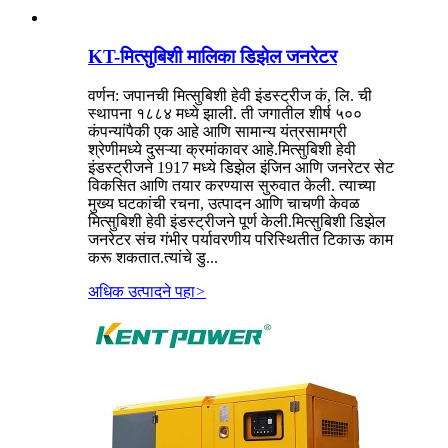
KT-मित्सुबिशी मालिका डिझेल जनरेटर
वर्णन: जपानची मित्सुबिशी हेवी इंडस्ट्रीज कं, लि. ची
स्थापना १८८४ मध्ये झाली. ती जगातील शीर्ष ५००
कंपन्यांपैकी एक आहे आणि सामान्य यंत्रसामग्री
श्रेणीमध्ये दुसऱ्या क्रमांकावर आहे.मित्सुबिशी हेवी
इंडस्ट्रीजने 1917 मध्ये डिझेल इंजिन आणि जनरेटर सेट
विकसित आणि तयार करण्यास सुरुवात केली. त्याच्या
मुख्य घटकांची रचना, उत्पादन आणि चाचणी केवळ
मित्सुबिशी हेवी इंडस्ट्रीजने पूर्ण केली.मित्सुबिशी डिझेल
जनरेटर संच गंभीर पर्यावरणीय परिस्थितीत टिकाऊ काम
करू शकतात.त्यांचे डु...
अधिक उत्पादने पहा
>