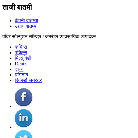
ताजी बातमी
कंपनी बातम्या
उद्योग बातम्या
पॉवर सोल्युशन सॉल्व्हर / जनरेटर व्यावसायिक उत्पादक!
कमिन्स
पर्किन्स
मित्सुबिशी
Deutz
दूसन
यांगडोंग
रिकार्डो जनरेटर