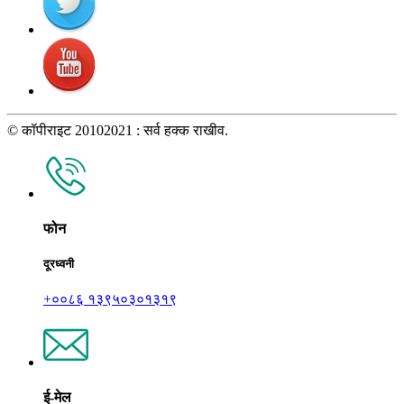
© कॉपीराइट 20102021 : सर्व हक्क राखीव.
फोन
दूरध्वनी
+००८६ १३९५०३०१३१९
ई-मेल