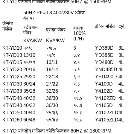
KT-YD यांगडोंग मालिका स्पेसिफिकेशन 50HZ @ 1500RPM
50HZ PF=0.8 400/230V 3फेज
4वायर
जेन्सेट
इंजिन मॉडेल
cyl
स्टँडबाय
बाधक
मॉडेल
प्राइम पॉवर
पॉवर
100%
(L/H)
KVA/KW
KVA/KW
KT-YD10
१०/८
९/७.२
3
YD380D
3L
KT-YD13
13/10
१२/९
३.४
YD385D
3L
KT-YD15
१५/१२
13/11
४.१
YD480D
4L
KT-YD20
20/16
18/14
५.१
YND485D
4L
KT-YD25
25/20
22/18
६.४
YSD490D
4L
KT-YD30
30/24
27/22
९.३
Y4100D
4L
KT-YD33
35/28
32/26
९.९
Y4102D
4L
KT-YD40
40/32
36/30
१२.४
Y4102ZD
4L
KT-YD40
40/32
36/30
१०.६
Y4105D
4L
KT-YD50
40/40
४५/३६
१४.७
Y4102ZLD
4L
KT-YD60
60/48
५५/४४
१४.७
Y4105ZLD
4L
KT-YD यांगडोंग मालिका स्पेसिफिकेशन 60HZ @ 1800RPM