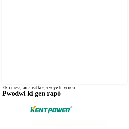
Ekri mesaj ou a isit la epi voye li ba nou
Pwodwi ki gen rapò