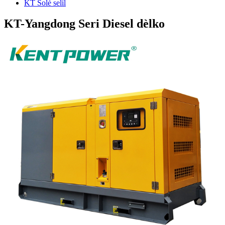
KT Solè selil
KT-Yangdong Seri Diesel dèlko