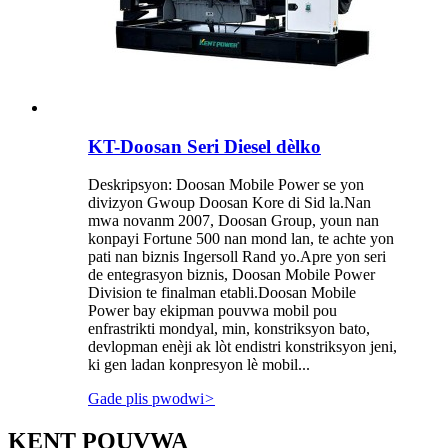
KT-Doosan Seri Diesel dèlko
Deskripsyon: Doosan Mobile Power se yon
divizyon Gwoup Doosan Kore di Sid la.Nan
mwa novanm 2007, Doosan Group, youn nan
konpayi Fortune 500 nan mond lan, te achte yon
pati nan biznis Ingersoll Rand yo.Apre yon seri
de entegrasyon biznis, Doosan Mobile Power
Division te finalman etabli.Doosan Mobile
Power bay ekipman pouvwa mobil pou
enfrastrikti mondyal, min, konstriksyon bato,
devlopman enèji ak lòt endistri konstriksyon jeni,
ki gen ladan konpresyon lè mobil...
Gade plis pwodwi
>
KENT POUVWA