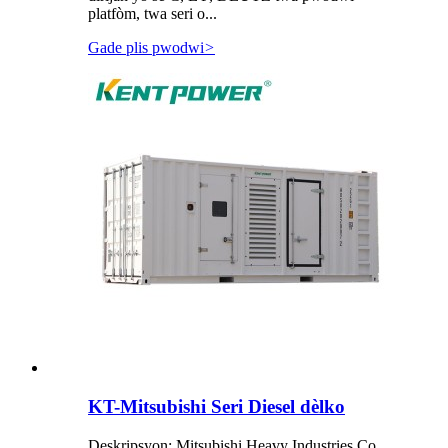
platfòm, twa seri o...
Gade plis pwodwi
>
KT-Mitsubishi Seri Diesel dèlko
Deskripsyon: Mitsubishi Heavy Industries Co,