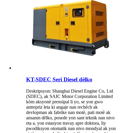
KT-SDEC Seri Diesel dèlko
Deskripsyon: Shanghai Diesel Engine Co, Ltd
(SDEC), ak SAIC Motor Corporation Limited
kòm aksyonè prensipal li yo, se yon gwo
antrepriz leta ki angaje nan rechèch ak
devlopman ak fabrike nan motè, pati motè ak
ansanm dèlko, posede yon sant teknik nan nivo
eta a, yon estasyon travay apre doktora, liy
pwodiksyon otomatik nan nivo mondyal ak yon