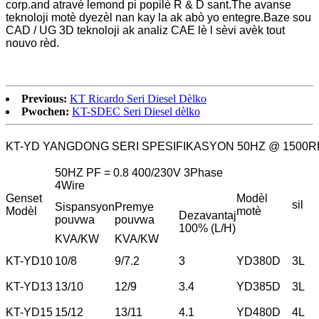
corp.and atravè lemond pi popilè R & D sant.The avanse
teknoloji motè dyezèl nan kay la ak abò yo entegre.Baze sou
CAD / UG 3D teknoloji ak analiz CAE lè l sèvi avèk tout
nouvo rèd.
Previous:
KT Ricardo Seri Diesel Dèlko
Pwochen:
KT-SDEC Seri Diesel dèlko
KT-YD YANGDONG SERI SPESIFIKASYON 50HZ @ 1500
50HZ PF = 0.8 400/230V 3Phase
4Wire
Genset
Modèl
sil
Sispansyon
Premye
Modèl
motè
Dezavantaj
pouvwa
pouvwa
100% (L/H)
KVA/KW
KVA/KW
KT-YD10
10/8
9/7.2
3
YD380D
3L
KT-YD13
13/10
12/9
3.4
YD385D
3L
KT-YD15
15/12
13/11
4.1
YD480D
4L