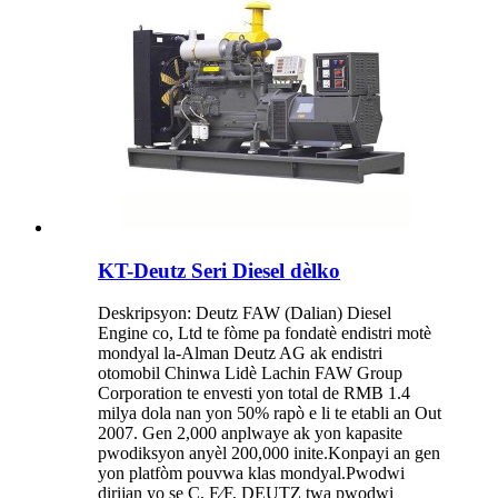
KT-Deutz Seri Diesel dèlko
Deskripsyon: Deutz FAW (Dalian) Diesel
Engine co, Ltd te fòme pa fondatè endistri motè
mondyal la-Alman Deutz AG ak endistri
otomobil Chinwa Lidè Lachin FAW Group
Corporation te envesti yon total de RMB 1.4
milya dola nan yon 50% rapò e li te etabli an Out
2007. Gen 2,000 anplwaye ak yon kapasite
pwodiksyon anyèl 200,000 inite.Konpayi an gen
yon platfòm pouvwa klas mondyal.Pwodwi
dirijan yo se C, E∕F, DEUTZ twa pwodwi