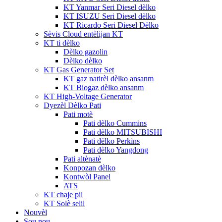
KT Yanmar Seri Diesel dèlko
KT ISUZU Seri Diesel dèlko
KT Ricardo Seri Diesel Dèlko
Sèvis Cloud entèlijan KT
KT ti dèlko
Dèlko gazolin
Dèlko dèlko
KT Gas Generator Set
KT gaz natirèl dèlko ansanm
KT Biogaz dèlko ansanm
KT High-Voltage Generator
Dyezèl Dèlko Pati
Pati motè
Pati dèlko Cummins
Pati dèlko MITSUBISHI
Pati dèlko Perkins
Pati dèlko Yangdong
Pati altènatè
Konpozan dèlko
Kontwòl Panel
ATS
KT chaje pil
KT Solè selil
Nouvèl
Sou nou