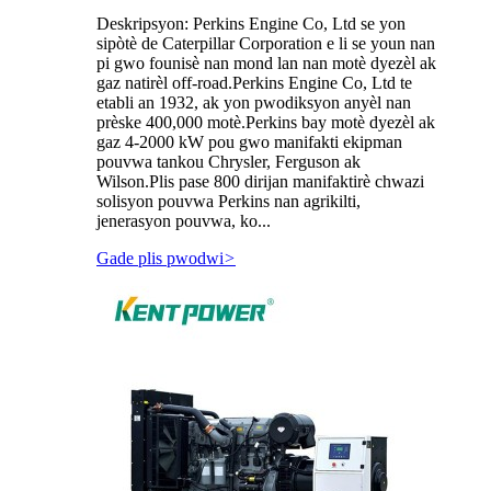
Deskripsyon: Perkins Engine Co, Ltd se yon
sipòtè de Caterpillar Corporation e li se youn nan
pi gwo founisè nan mond lan nan motè dyezèl ak
gaz natirèl off-road.Perkins Engine Co, Ltd te
etabli an 1932, ak yon pwodiksyon anyèl nan
prèske 400,000 motè.Perkins bay motè dyezèl ak
gaz 4-2000 kW pou gwo manifakti ekipman
pouvwa tankou Chrysler, Ferguson ak
Wilson.Plis pase 800 dirijan manifaktirè chwazi
solisyon pouvwa Perkins nan agrikilti,
jenerasyon pouvwa, ko...
Gade plis pwodwi
>