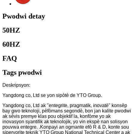
Pwodwi detay
50HZ
60HZ
FAQ
Tags pwodwi
Deskripsyon:
Yangdong co, Ltd se yon sipòtè de YTO Group.
Yangdong co, Ltd ak "entegrite, pragmatik, inovatè" konsèp
bay gwo teknoloji, pèfòmans segondè, bon jan kalite pwodwi
ak sèvis premye klas pou objektif la, konfòme yo ak
inovasyon syantifik ak teknolojik, yo vin ekspè nan solisyon
pouvwa entegre. .Konpayi an ogmante efò R & D, konte sou
siperyorite teknik YTO Group National Technical Center a ak