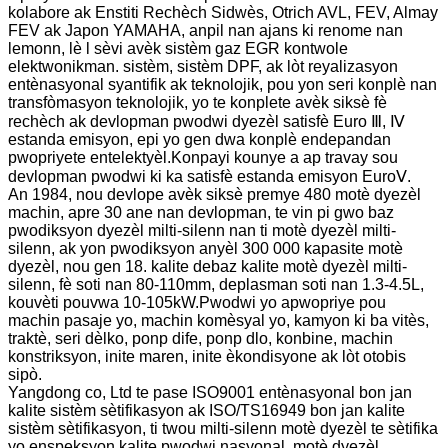
kolabore ak Enstiti Rechèch Sidwès, Otrich AVL, FEV, Almay
FEV ak Japon YAMAHA, anpil nan ajans ki renome nan
lemonn, lè l sèvi avèk sistèm gaz EGR kontwole
elektwonikman. sistèm, sistèm DPF, ak lòt reyalizasyon
entènasyonal syantifik ak teknolojik, pou yon seri konplè nan
transfòmasyon teknolojik, yo te konplete avèk siksè fè
rechèch ak devlopman pwodwi dyezèl satisfè Euro Ⅲ, Ⅳ
estanda emisyon, epi yo gen dwa konplè endepandan
pwopriyete entelektyèl.Konpayi kounye a ap travay sou
devlopman pwodwi ki ka satisfè estanda emisyon EuroⅤ.
An 1984, nou devlope avèk siksè premye 480 motè dyezèl
machin, apre 30 ane nan devlopman, te vin pi gwo baz
pwodiksyon dyezèl milti-silenn nan ti motè dyezèl milti-
silenn, ak yon pwodiksyon anyèl 300 000 kapasite motè
dyezèl, nou gen 18. kalite debaz kalite motè dyezèl milti-
silenn, fè soti nan 80-110mm, deplasman soti nan 1.3-4.5L,
kouvèti pouvwa 10-105kW.Pwodwi yo apwopriye pou
machin pasaje yo, machin komèsyal yo, kamyon ki ba vitès,
traktè, seri dèlko, ponp dife, ponp dlo, konbine, machin
konstriksyon, inite maren, inite èkondisyone ak lòt otobis
sipò.
Yangdong co, Ltd te pase ISO9001 entènasyonal bon jan
kalite sistèm sètifikasyon ak ISO/TS16949 bon jan kalite
sistèm sètifikasyon, ti twou milti-silenn motè dyezèl te sètifika
yo enspeksyon kalite pwodwi nasyonal, motè dyezèl