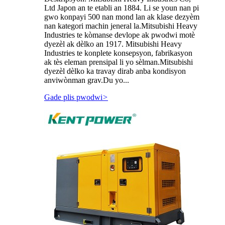
Ltd Japon an te etabli an 1884. Li se youn nan pi
gwo konpayi 500 nan mond lan ak klase dezyèm
nan kategori machin jeneral la.Mitsubishi Heavy
Industries te kòmanse devlope ak pwodwi motè
dyezèl ak dèlko an 1917. Mitsubishi Heavy
Industries te konplete konsepsyon, fabrikasyon
ak tès eleman prensipal li yo sèlman.Mitsubishi
dyezèl dèlko ka travay dirab anba kondisyon
anviwònman grav.Du yo...
Gade plis pwodwi
>