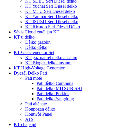
KT SDEC Seri Diesel dèlko
KT Yuchai Seri Diesel dèlko
KT MTU Seri Diesel dèlko
KT Yanmar Seri Diesel dèlko
KT ISUZU Seri Diesel dèlko
KT Ricardo Seri Diesel Dèlko
Sèvis Cloud entèlijan KT
KT ti dèlko
Dèlko gazolin
Dèlko dèlko
KT Gas Generator Set
KT gaz natirèl dèlko ansanm
KT Biogaz dèlko ansanm
KT High-Voltage Generator
Dyezèl Dèlko Pati
Pati motè
Pati dèlko Cummins
Pati dèlko MITSUBISHI
Pati dèlko Perkins
Pati dèlko Yangdong
Pati altènatè
Konpozan dèlko
Kontwòl Panel
ATS
KT chaje pil