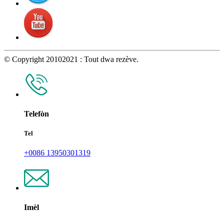
© Copyright 20102021 : Tout dwa rezève.
Telefòn
Tel
+0086 13950301319
Imèl