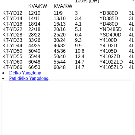
100% (L/H)
KVA/KW
KVA/KW
KT-YD12
12/10
11/9
3
YD380D
3L
KT-YD14
14/11
13/10
3.4
YD385D
3L
KT-YD18
18/14
16/13
4.1
YD480D
4L
KT-YD22
22/18
20/16
5.1
YND485D
4L
KT-YD28
28/22
25/20
6.4
YSD490D
4L
KT-YD33
33/26
30/24
9.3
Y4100D
4L
KT-YD44
44/35
40/32
9.9
Y4102D
4L
KT-YD50
50/40
45/36
10.6
Y4105D
4L
KT-YD55
55/44
50/40
12.4
Y4102ZD
4L
KT-YD60
60/48
55/44
14.7
Y4102ZLD
4L
KT-YD66
66/53
60/48
14.7
Y4105ZLD
4L
Dèlko Yangdong
Pati dèlko Yangdong