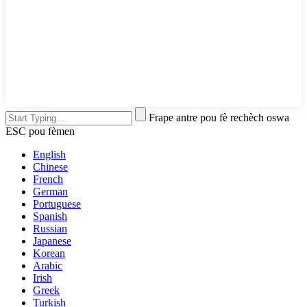
Frape antre pou fè rechèch oswa
ESC pou fèmen
English
Chinese
French
German
Portuguese
Spanish
Russian
Japanese
Korean
Arabic
Irish
Greek
Turkish