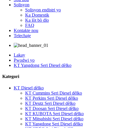
Solisyon
Solisyon endistri yo
Ka Domestik
Ka lòt bò dlo
FAQ
Kontakte nou
Telechaje
Lakay
Pwodwi yo
KT Yangdong Seri Diesel dèlko
Kategori
KT Diesel dèlko
KT Cummins Seri Diesel dèlko
KT Perkins Seri Diesel dèlko
KT Deutz Seri Diesel dèlko
KT Doosan Seri Diesel dèlko
KT KUBOTA Seri Diesel dèlko
KT Mitsubishi Seri Diesel dèlko
KT Yangdong Seri Diesel dèlko