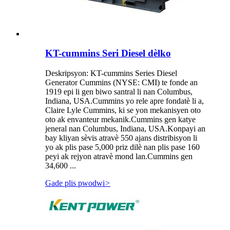
KT-cummins Seri Diesel dèlko
Deskripsyon: KT-cummins Series Diesel
Generator Cummins (NYSE: CMI) te fonde an
1919 epi li gen biwo santral li nan Columbus,
Indiana, USA.Cummins yo rele apre fondatè li a,
Claire Lyle Cummins, ki se yon mekanisyen oto
oto ak envanteur mekanik.Cummins gen katye
jeneral nan Columbus, Indiana, USA.Konpayi an
bay kliyan sèvis atravè 550 ajans distribisyon li
yo ak plis pase 5,000 priz dilè nan plis pase 160
peyi ak rejyon atravè mond lan.Cummins gen
34,600 ...
Gade plis pwodwi
>