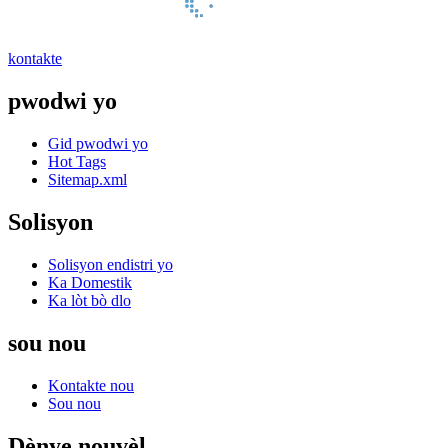
kontakte
pwodwi yo
Gid pwodwi yo
Hot Tags
Sitemap.xml
Solisyon
Solisyon endistri yo
Ka Domestik
Ka lòt bò dlo
sou nou
Kontakte nou
Sou nou
Dènye nouvèl