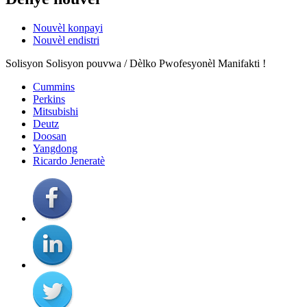
Nouvèl konpayi
Nouvèl endistri
Solisyon Solisyon pouvwa / Dèlko Pwofesyonèl Manifakti !
Cummins
Perkins
Mitsubishi
Deutz
Doosan
Yangdong
Ricardo Jeneratè