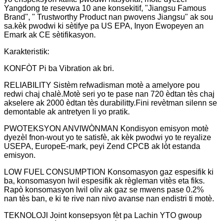
Yangdong te resevwa 10 ane konsekitif, "Jiangsu Famous
Brand", " Trustworthy Product nan pwovens Jiangsu" ak sou
sa.kèk pwodwi ki sètifye pa US EPA, Inyon Ewopeyen an
Emark ak CE sètifikasyon.
Karakteristik:
KONFÒT Pi ba Vibration ak bri.
RELIABILITY Sistèm refwadisman motè a amelyore pou
redwi chaj chalè.Motè seri yo te pase nan 720 èdtan tès chaj
akselere ak 2000 èdtan tès durabilitty.Fini revètman silenn se
demontable ak antretyen li yo pratik.
PWOTEKSYON ANVIWÒNMAN Kondisyon emisyon motè
dyezèl fnon-wout yo te satisfè, ak kèk pwodwi yo te reyalize
USEPA, EuropeE-mark, peyi Zend CPCB ak lòt estanda
emisyon.
LOW FUEL CONSUMPTION Konsomasyon gaz espesifik ki
ba, konsomasyon lwil espesifik ak règleman vitès eta fiks.
Rapò konsomasyon lwil oliv ak gaz se mwens pase 0.2%
nan tès ban, e ki te rive nan nivo avanse nan endistri ti motè.
TEKNOLOJI Joint konsepsyon fèt pa Lachin YTO gwoup