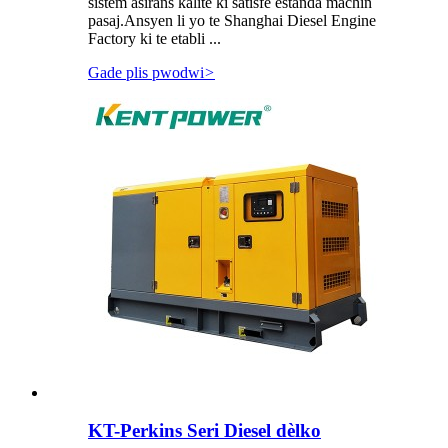
sistèm asirans kalite ki satisfè estanda machin
pasaj.Ansyen li yo te Shanghai Diesel Engine
Factory ki te etabli ...
Gade plis pwodwi
>
KT-Perkins Seri Diesel dèlko