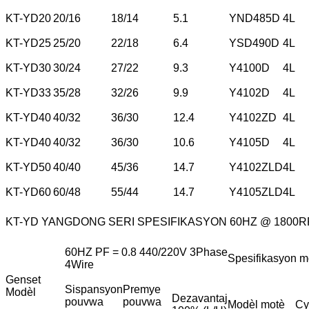
KT-YD20
20/16
18/14
5.1
YND485D
4L
KT-YD25
25/20
22/18
6.4
YSD490D
4L
KT-YD30
30/24
27/22
9.3
Y4100D
4L
KT-YD33
35/28
32/26
9.9
Y4102D
4L
KT-YD40
40/32
36/30
12.4
Y4102ZD
4L
KT-YD40
40/32
36/30
10.6
Y4105D
4L
KT-YD50
40/40
45/36
14.7
Y4102ZLD
4L
KT-YD60
60/48
55/44
14.7
Y4105ZLD
4L
KT-YD YANGDONG SERI SPESIFIKASYON 60HZ @ 1800
60HZ PF = 0.8 440/220V 3Phase
Spesifikasyon m
4Wire
Genset
Sispansyon
Premye
Modèl
Dezavantaj
pouvwa
pouvwa
Modèl motè
Cy