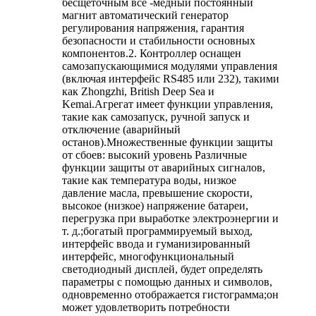
бесщеточным все -медный постоянный
магнит автоматический генератор
регулирования напряжения, гарантия
безопасности и стабильности основных
компонентов.2. Контроллер оснащен
самозапускающимися модулями управления
(включая интерфейс RS485 или 232), такими
как Zhongzhi, British Deep Sea и
Kemai.Агрегат имеет функции управления,
такие как самозапуск, ручной запуск и
отключение (аварийный
останов).Множественные функции защиты
от сбоев: высокий уровень Различные
функции защиты от аварийных сигналов,
такие как температура воды, низкое
давление масла, превышение скорости,
высокое (низкое) напряжение батареи,
перегрузка при выработке электроэнергии и
т. д.;богатый программируемый выход,
интерфейс ввода и гуманизированный
интерфейс, многофункциональный
светодиодный дисплей, будет определять
параметры с помощью данных и символов,
одновременно отображается гистограмма;он
может удовлетворить потребности