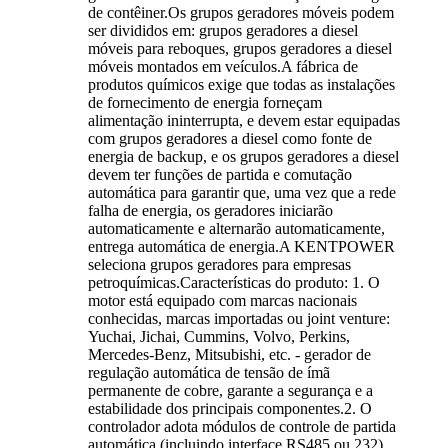
de contêiner.Os grupos geradores móveis podem
ser divididos em: grupos geradores a diesel
móveis para reboques, grupos geradores a diesel
móveis montados em veículos.A fábrica de
produtos químicos exige que todas as instalações
de fornecimento de energia forneçam
alimentação ininterrupta, e devem estar equipadas
com grupos geradores a diesel como fonte de
energia de backup, e os grupos geradores a diesel
devem ter funções de partida e comutação
automática para garantir que, uma vez que a rede
falha de energia, os geradores iniciarão
automaticamente e alternarão automaticamente,
entrega automática de energia.A KENTPOWER
seleciona grupos geradores para empresas
petroquímicas.Características do produto: 1. O
motor está equipado com marcas nacionais
conhecidas, marcas importadas ou joint venture:
Yuchai, Jichai, Cummins, Volvo, Perkins,
Mercedes-Benz, Mitsubishi, etc. - gerador de
regulação automática de tensão de ímã
permanente de cobre, garante a segurança e a
estabilidade dos principais componentes.2. O
controlador adota módulos de controle de partida
automática (incluindo interface RS485 ou 232)