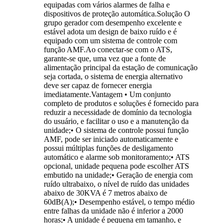
equipadas com vários alarmes de falha e
dispositivos de proteção automática.Solução O
grupo gerador com desempenho excelente e
estável adota um design de baixo ruído e é
equipado com um sistema de controle com
função AMF.Ao conectar-se com o ATS,
garante-se que, uma vez que a fonte de
alimentação principal da estação de comunicação
seja cortada, o sistema de energia alternativo
deve ser capaz de fornecer energia
imediatamente.Vantagem • Um conjunto
completo de produtos e soluções é fornecido para
reduzir a necessidade de domínio da tecnologia
do usuário, e facilitar o uso e a manutenção da
unidade;• O sistema de controle possui função
AMF, pode ser iniciado automaticamente e
possui múltiplas funções de desligamento
automático e alarme sob monitoramento;• ATS
opcional, unidade pequena pode escolher ATS
embutido na unidade;• Geração de energia com
ruído ultrabaixo, o nível de ruído das unidades
abaixo de 30KVA é 7 metros abaixo de
60dB(A);• Desempenho estável, o tempo médio
entre falhas da unidade não é inferior a 2000
horas;• A unidade é pequena em tamanho, e