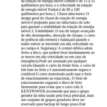
da estação de energia móvel comum é de 15 a 25
quilômetros por hora, e a velocidade da estação
de energia móvel Youkai é de 80 a 100
quilômetros por hora.2. Chassi ultra-baixo: O
design geral do chassi da estação de energia
móvel é projetado para ser ultra-baixo do solo
para garantir a estabilidade da estação de energia
móvel.3. Estabilidade: O uso de torque avançado
de alto desempenho, absorção de choque, o carro
de potência não tremerá e balançará quando o
trailer estiver se movendo em alta velocidade ou
no campo.4. Segurança: A central elétrica adota
freios a disco, que podem frear imediatamente ao
se mover em alta velocidade ou em caso de
emergência.Pode ser arrastado por qualquer
veículo.Quando o carro da frente freia, o carro de
trás bate no freio e é automaticamente seguro e
confiável.O carro motorizado pode usar o freio
de estacionamento ao estacionar., O freio de
estacionamento segurará o disco de freio
firmemente para evitar que o carro role.A
KENTPOWER recomenda que para o grupo
gerador da mina usado pela força principal, mais
um conjunto de grupos geradores deve ser
reservado para backup de longo prazo.Este