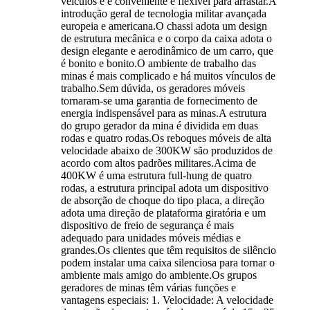
veículos e é conveniente e flexível para arrastar.A
introdução geral de tecnologia militar avançada
europeia e americana.O chassi adota um design
de estrutura mecânica e o corpo da caixa adota o
design elegante e aerodinâmico de um carro, que
é bonito e bonito.O ambiente de trabalho das
minas é mais complicado e há muitos vínculos de
trabalho.Sem dúvida, os geradores móveis
tornaram-se uma garantia de fornecimento de
energia indispensável para as minas.A estrutura
do grupo gerador da mina é dividida em duas
rodas e quatro rodas.Os reboques móveis de alta
velocidade abaixo de 300KW são produzidos de
acordo com altos padrões militares.Acima de
400KW é uma estrutura full-hung de quatro
rodas, a estrutura principal adota um dispositivo
de absorção de choque do tipo placa, a direção
adota uma direção de plataforma giratória e um
dispositivo de freio de segurança é mais
adequado para unidades móveis médias e
grandes.Os clientes que têm requisitos de silêncio
podem instalar uma caixa silenciosa para tornar o
ambiente mais amigo do ambiente.Os grupos
geradores de minas têm várias funções e
vantagens especiais: 1. Velocidade: A velocidade