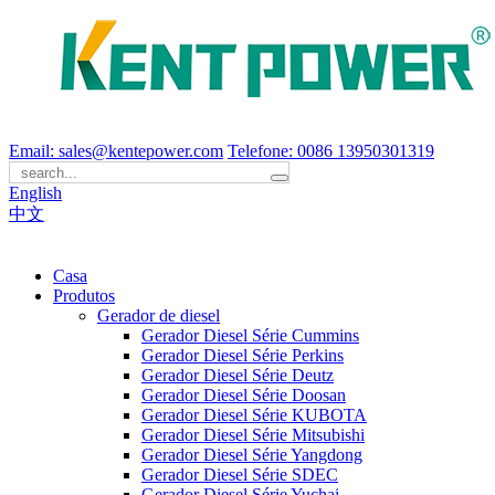
Email: sales@kentepower.com
Telefone: 0086 13950301319
English
中文
Casa
Produtos
Gerador de diesel
Gerador Diesel Série Cummins
Gerador Diesel Série Perkins
Gerador Diesel Série Deutz
Gerador Diesel Série Doosan
Gerador Diesel Série KUBOTA
Gerador Diesel Série Mitsubishi
Gerador Diesel Série Yangdong
Gerador Diesel Série SDEC
Gerador Diesel Série Yuchai