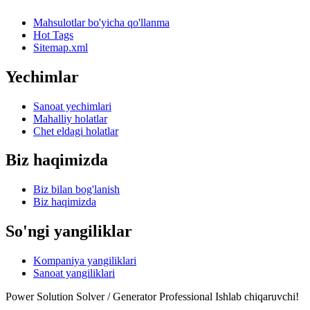
Mahsulotlar bo'yicha qo'llanma
Hot Tags
Sitemap.xml
Yechimlar
Sanoat yechimlari
Mahalliy holatlar
Chet eldagi holatlar
Biz haqimizda
Biz bilan bog'lanish
Biz haqimizda
So'ngi yangiliklar
Kompaniya yangiliklari
Sanoat yangiliklari
Power Solution Solver / Generator Professional Ishlab chiqaruvchi!