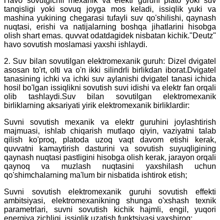
Havo sovutgichli mexanik va elektr guruhi plato yoki suv
tanqisligi yoki sovuq joyga mos keladi, issiqlik yuki va
mashina yukining chegarasi tufayli suv qo'shilishi, qaynash
nuqtasi, erishi va natijalarning boshqa jihatlarini hisobga
olish shart emas. quvvat odatdagidek nisbatan kichik."Deutz"
havo sovutish moslamasi yaxshi ishlaydi.
2. Suv bilan sovutilgan elektromexanik guruh: Dizel dvigatel
asosan to'rt, olti va o'n ikki silindrli birlikdan iborat.Dvigatel
tanasining ichki va ichki suv aylanishi dvigatel tanasi ichida
hosil bo'lgan issiqlikni sovutish suvi idishi va elektr fan orqali
olib tashlaydi.Suv bilan sovutilgan elektromexanik
birliklarning aksariyati yirik elektromexanik birliklardir:
Suvni sovutish mexanik va elektr guruhini joylashtirish
majmuasi, ishlab chiqarish mutlaqo qiyin, vaziyatni talab
qilish ko'proq, platoda uzoq vaqt davom etishi kerak,
quvvatni kamaytirish dasturini va sovutish suyuqligining
qaynash nuqtasi pastligini hisobga olish kerak, jarayon orqali
qaynoq va muzlash nuqtasini yaxshilash uchun
qo'shimchalarning ma'lum bir nisbatida ishtirok etish;
Suvni sovutish elektromexanik guruhi sovutish effekti
ambitsiyasi, elektromexanikning shunga o'xshash texnik
parametrlari, suvni sovutish kichik hajmli, engil, yuqori
energiya zichligi, issiqlik uzatish funktsiyasi yaxshiroq;