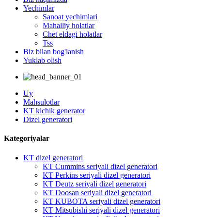
Yechimlar
Sanoat yechimlari
Mahalliy holatlar
Chet eldagi holatlar
Tss
Biz bilan bog'lanish
Yuklab olish
Uy
Mahsulotlar
KT kichik generator
Dizel generatori
Kategoriyalar
KT dizel generatori
KT Cummins seriyali dizel generatori
KT Perkins seriyali dizel generatori
KT Deutz seriyali dizel generatori
KT Doosan seriyali dizel generatori
KT KUBOTA seriyali dizel generatori
KT Mitsubishi seriyali dizel generatori