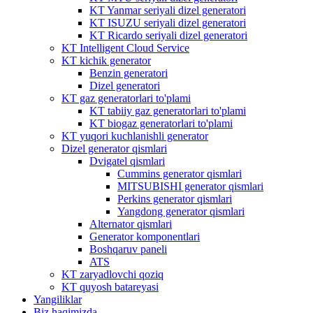
KT Yanmar seriyali dizel generatori
KT ISUZU seriyali dizel generatori
KT Ricardo seriyali dizel generatori
KT Intelligent Cloud Service
KT kichik generator
Benzin generatori
Dizel generatori
KT gaz generatorlari to'plami
KT tabiiy gaz generatorlari to'plami
KT biogaz generatorlari to'plami
KT yuqori kuchlanishli generator
Dizel generator qismlari
Dvigatel qismlari
Cummins generator qismlari
MITSUBISHI generator qismlari
Perkins generator qismlari
Yangdong generator qismlari
Alternator qismlari
Generator komponentlari
Boshqaruv paneli
ATS
KT zaryadlovchi qoziq
KT quyosh batareyasi
Yangiliklar
Biz haqimizda