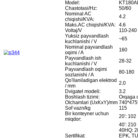
Model:
KT180A
Chastotasi/Hz:
50/60
Nominal AC
4.2
chiqishi/KVA:
Maks.AC chiqishi/KVA:
4.6
Voltaj/V
110-240
Yuksiz payvandlash
~65
kuchlanishi / V
Nominal payvandlash
160
oqimi / A
Payvandlash ish
28-32
kuchlanishi / V
Payvandlash oqimi
80-180
sozlanishi / A
Qo'llaniladigan elektrod
2.0
/ mm
Dvigatel modeli:
3.2
Boshlash tizimi:
Orqaga q
Olchamlari (UxKxY)/mm
740*475
Sof vazn/kg
115
Bir konteyner uchun
20': 102
miqdor:
40': 210
40HQ: 2
Sertifikat:
EPK, TUV