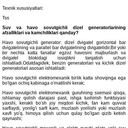
Texnik xususiyatlari:
Tss
Suv va havo sovutgichli dizel generatorlarining
afzalliklari va kamchiliklari qanday?
Havo sovutgichli generator: dizel dvigatel gorizontal bar
dvigatelining va parallel bar dvigatelining dvigatelidir.Bir yoki
bir nechta katta fanatlar egzoz havosini majburlash va
dvigatel blokidagi issiqlikni tarqatish uchun
ishlatiladi.Odatdagidek, benzin generatorlari va kichik dizel
generatorlari asosan ishlatiladi:
Havo sovutgichli elektromexanik birlik katta shovqinga ega
bo'lgan ochiq kabinaga o'rnatilishi kerak;
Havo sovutgichli elektromexanik guruhning sxemasi qisqa,
ishlamay qolish darajasi past, ishga tushirish funktsiyasi
yaxshi, kerakli bo'sh joy miqdori kichik, fan kam quvvat
sarflaydi, yonilg'i sarfi kam, muzlash yorilishi yoki muzlash
xavfi yo'q. himoya qilish uchun qulay bo'lgan qizib ketish
qaynashi;