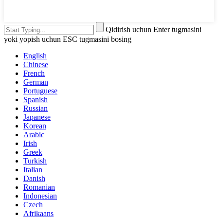
Qidirish uchun Enter tugmasini
yoki yopish uchun ESC tugmasini bosing
English
Chinese
French
German
Portuguese
Spanish
Russian
Japanese
Korean
Arabic
Irish
Greek
Turkish
Italian
Danish
Romanian
Indonesian
Czech
Afrikaans