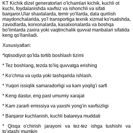
KT Kichik dizel generatorlari o'lchamlari kichik, kuchli ot
kuchi, foydalanishda xavfsiz va ishonchli va sifati
barqaror.Ular shaxtalarda, temir yo'llarda, dala qurilish
maydonchalarida, yo'l transportiga texnik xizmat ko'rsatishda,
zavodlarda, korxonalarda, kasalxonalarda va boshqa
bo'limlarda zaxira yoki vaqtinchalik quvvat manbalari sifatida
keng qo'llaniladi.
Xususiyatlari:
*Iqtisodiyot qo'lda tortib boshlash tizimi
* Tez boshlang, tezda to'liq quvvatga erishing
* Ko'chma va uyda yoki tashqarida ishlash.
* Yuqori issiqlik samaradorligi va kam yoqilg'i sarfi
* Keng dastur, eng past umumiy xarajat
* Kam zararli emissiya va yaxshi yong'in xavfsizligi
* Barqaror kuchlanish, kuchli batareya muddati
* Qisqa o'chirish jarayoni va tez-tez ishga tushishi va
to'xtashi mumkin