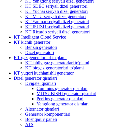
KT Yangdong seriyali dizel generatori
KT SDEC seriyali dizel generatori
KT Yuchai seriyali dizel generatori
KT MTU seriyali dizel generatori
KT Yanmar seriyali dizel generatori
KT ISUZU seriyali dizel generatori
KT Ricardo seriyali dizel generatori
KT Intelligent Cloud Service
KT kichik generator
Benzin generatori
Dizel generatori
KT gaz generatorlari to'plami
KT tabiiy gaz generatorlari to'plami
KT biogaz generatorlari to'plami
KT yuqori kuchlanishli generator
Dizel generator qismlari
Dvigatel qismlari
Cummins generator qismlari
MITSUBISHI generator qismlari
Perkins generator qismlari
Yangdong generator qismlari
Alternator qismlari
Generator komponentlari
Boshqaruv paneli
ATS