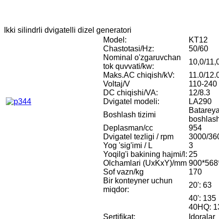
Ikki silindrli dvigatelli dizel generatori
Model:
KT12
Chastotasi/Hz:
50/60
Nominal o'zgaruvchan
10,0/11,
tok quvvati/kw:
Maks.AC chiqish/kV:
11.0/12.
Voltaj/V
110-240
DC chiqishi/VA:
12/8.3
Dvigatel modeli:
LA290
Batareya
Boshlash tizimi
boshlas
Deplasman/cc
954
Dvigatel tezligi / rpm
3000/36
Yog 'sig'imi / L
3
Yoqilg'i bakining hajmi/l:
25
Olchamlari (UxKxY)/mm
900*568
Sof vazn/kg
170
Bir konteyner uchun
20': 63
miqdor:
40': 135
40HQ: 1
Sertifikat:
Idoralar