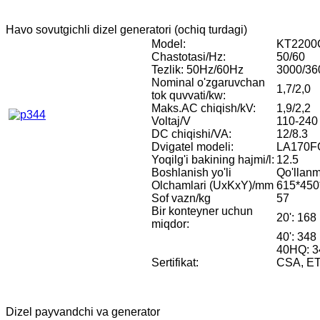
Havo sovutgichli dizel generatori (ochiq turdagi)
Model:
KT2200
Chastotasi/Hz:
50/60
Tezlik: 50Hz/60Hz
3000/360
Nominal o'zgaruvchan
1,7/2,0
tok quvvati/kw:
Maks.AC chiqish/kV:
1,9/2,2
Voltaj/V
110-240
DC chiqishi/VA:
12/8.3
Dvigatel modeli:
LA170F
Yoqilg'i bakining hajmi/l:
12.5
Boshlanish yo'li
Qo'llan
Olchamlari (UxKxY)/mm
615*450
Sof vazn/kg
57
Bir konteyner uchun
20': 168
miqdor:
40': 348
40HQ: 3
Sertifikat:
CSA, ETL
Dizel payvandchi va generator