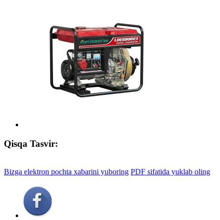
Qisqa Tasvir:
Bizga elektron pochta xabarini yuboring
PDF sifatida yuklab oling