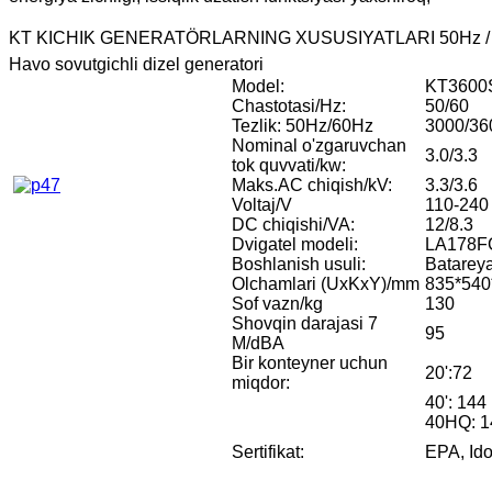
KT KICHIK GENERATÖRLARNING XUSUSIYATLARI 50Hz /
Havo sovutgichli dizel generatori
Model:
KT3600
Chastotasi/Hz:
50/60
Tezlik: 50Hz/60Hz
3000/360
Nominal o'zgaruvchan
3.0/3.3
tok quvvati/kw:
Maks.AC chiqish/kV:
3.3/3.6
Voltaj/V
110-240
DC chiqishi/VA:
12/8.3
Dvigatel modeli:
LA178F
Boshlanish usuli:
Batareya
Olchamlari (UxKxY)/mm
835*540
Sof vazn/kg
130
Shovqin darajasi 7
95
M/dBA
Bir konteyner uchun
20':72
miqdor:
40': 144
40HQ: 1
Sertifikat:
EPA, Ido