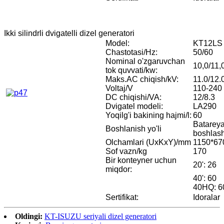
Ikki silindrli dvigatelli dizel generatori
Model:
KT12LS
Chastotasi/Hz:
50/60
Nominal o'zgaruvchan
10,0/11,
tok quvvati/kw:
Maks.AC chiqish/kV:
11.0/12.
Voltaj/V
110-240
DC chiqishi/VA:
12/8.3
Dvigatel modeli:
LA290
Yoqilg'i bakining hajmi/l:
60
Batareya
Boshlanish yo'li
boshlas
Olchamlari (UxKxY)/mm
1150*67
Sof vazn/kg
170
Bir konteyner uchun
20': 26
miqdor:
40': 60
40HQ: 6
Sertifikat:
Idoralar
Oldingi:
KT-ISUZU seriyali dizel generatori