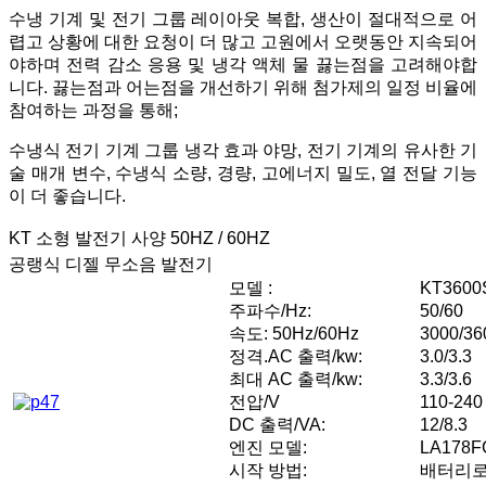
수냉 기계 및 전기 그룹 레이아웃 복합, 생산이 절대적으로 어
렵고 상황에 대한 요청이 더 많고 고원에서 오랫동안 지속되어
야하며 전력 감소 응용 및 냉각 액체 물 끓는점을 고려해야합
니다. 끓는점과 어는점을 개선하기 위해 첨가제의 일정 비율에
참여하는 과정을 통해;
수냉식 전기 기계 그룹 냉각 효과 야망, 전기 기계의 유사한 기
술 매개 변수, 수냉식 소량, 경량, 고에너지 밀도, 열 전달 기능
이 더 좋습니다.
KT 소형 발전기 사양 50HZ / 60HZ
공랭식 디젤 무소음 발전기
모델 :
KT3600
주파수/Hz:
50/60
속도: 50Hz/60Hz
3000/3
정격.AC 출력/kw:
3.0/3.3
최대 AC 출력/kw:
3.3/3.6
전압/V
110-240
DC 출력/VA:
12/8.3
엔진 모델:
LA178F
시작 방법:
배터리로