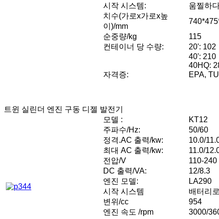
시작 시스템:
움찔하
치수(가로x가로x높
740*475
이)/mm
순중량/kg
115
컨테이너 당 수량:
20': 102
40': 210
40HQ: 2
자격증:
EPA, TU
트윈 실린더 엔진 구동 디젤 발전기
모델 :
KT12
주파수/Hz:
50/60
정격.AC 출력/kw:
10.0/11.
최대 AC 출력/kw:
11.0/12.
전압/V
110-240
DC 출력/VA:
12/8.3
엔진 모델:
LA290
시작 시스템
배터리로
변위/cc
954
엔진 속도 /rpm
3000/36