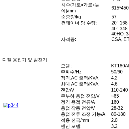
치수(가로x가로x높
615*450
이)/mm
순중량/kg
57
컨테이너 당 수량:
20': 168
40': 348
40HQ: 3
자격증:
CSA, ET
디젤 용접기 및 발전기
모델 :
KT180A
주파수/Hz:
50/60
정격.AC 출력/KVA:
4.2
최대 AC 출력/KVA:
4.6
전압/V
110-240
무부하 용접 전압/V
~65
정격 용접 전류/A
160
용접 작동 전압/V
28-32
용접 전류 조정 가능/A
80-180
적용 전극/mm
2.0
엔진 모델:
3.2