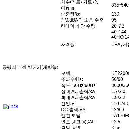
치수(가로x가로x높
835*540
이)/mm
순중량/kg
130
7 M/dBA의 소음 수준
95
컨테이너 당 수량:
20':72
40':144
40HQ:1
자격증:
EPA, 
공랭식 디젤 발전기(개방형)
모델 :
KT2200
주파수/Hz:
50/60
속도: 50Hz/60Hz
3000/3
정격.AC 출력/kw:
1.7/2.0
최대 AC 출력/kw:
1.9/2.2
전압/V
110-240
DC 출력/VA:
12/8.3
엔진 모델:
LA170F
연료 탱크 용량/L:
12.5
출발 방법
수동