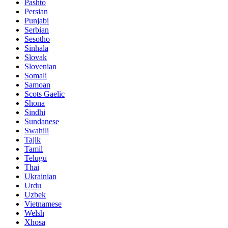
Pashto
Persian
Punjabi
Serbian
Sesotho
Sinhala
Slovak
Slovenian
Somali
Samoan
Scots Gaelic
Shona
Sindhi
Sundanese
Swahili
Tajik
Tamil
Telugu
Thai
Ukrainian
Urdu
Uzbek
Vietnamese
Welsh
Xhosa