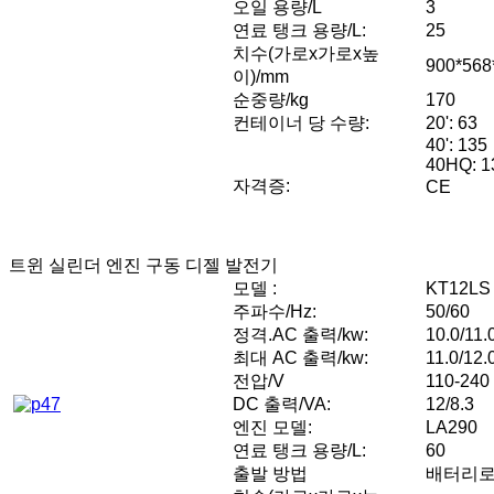
오일 용량/L
3
연료 탱크 용량/L:
25
치수(가로x가로x높
900*568
이)/mm
순중량/kg
170
컨테이너 당 수량:
20': 63
40': 135
40HQ: 1
자격증:
CE
트윈 실린더 엔진 구동 디젤 발전기
모델 :
KT12LS
주파수/Hz:
50/60
정격.AC 출력/kw:
10.0/11.
최대 AC 출력/kw:
11.0/12.
전압/V
110-240
DC 출력/VA:
12/8.3
엔진 모델:
LA290
연료 탱크 용량/L:
60
출발 방법
배터리로