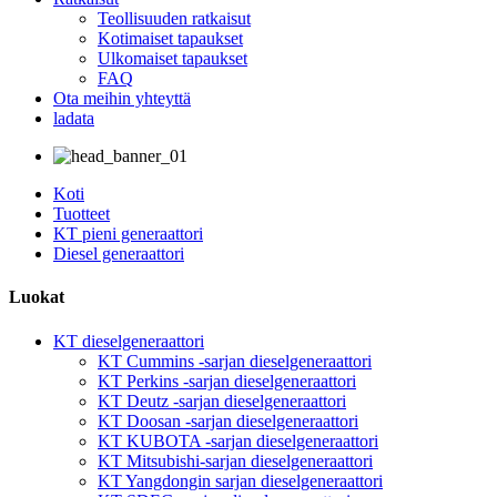
Teollisuuden ratkaisut
Kotimaiset tapaukset
Ulkomaiset tapaukset
FAQ
Ota meihin yhteyttä
ladata
Koti
Tuotteet
KT pieni generaattori
Diesel generaattori
Luokat
KT dieselgeneraattori
KT Cummins -sarjan dieselgeneraattori
KT Perkins -sarjan dieselgeneraattori
KT Deutz -sarjan dieselgeneraattori
KT Doosan -sarjan dieselgeneraattori
KT KUBOTA -sarjan dieselgeneraattori
KT Mitsubishi-sarjan dieselgeneraattori
KT Yangdongin sarjan dieselgeneraattori