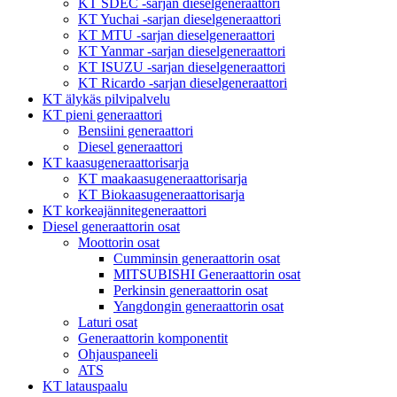
KT SDEC -sarjan dieselgeneraattori
KT Yuchai -sarjan dieselgeneraattori
KT MTU -sarjan dieselgeneraattori
KT Yanmar -sarjan dieselgeneraattori
KT ISUZU -sarjan dieselgeneraattori
KT Ricardo -sarjan dieselgeneraattori
KT älykäs pilvipalvelu
KT pieni generaattori
Bensiini generaattori
Diesel generaattori
KT kaasugeneraattorisarja
KT maakaasugeneraattorisarja
KT Biokaasugeneraattorisarja
KT korkeajännitegeneraattori
Diesel generaattorin osat
Moottorin osat
Cumminsin generaattorin osat
MITSUBISHI Generaattorin osat
Perkinsin generaattorin osat
Yangdongin generaattorin osat
Laturi osat
Generaattorin komponentit
Ohjauspaneeli
ATS
KT latauspaalu