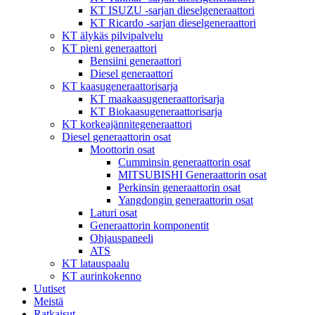
KT ISUZU -sarjan dieselgeneraattori
KT Ricardo -sarjan dieselgeneraattori
KT älykäs pilvipalvelu
KT pieni generaattori
Bensiini generaattori
Diesel generaattori
KT kaasugeneraattorisarja
KT maakaasugeneraattorisarja
KT Biokaasugeneraattorisarja
KT korkeajännitegeneraattori
Diesel generaattorin osat
Moottorin osat
Cumminsin generaattorin osat
MITSUBISHI Generaattorin osat
Perkinsin generaattorin osat
Yangdongin generaattorin osat
Laturi osat
Generaattorin komponentit
Ohjauspaneeli
ATS
KT latauspaalu
KT aurinkokenno
Uutiset
Meistä
Ratkaisut