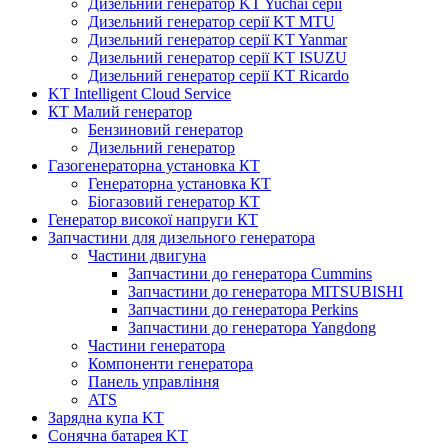
Дизельний генератор KT Yuchai серії
Дизельний генератор серії KT MTU
Дизельний генератор серії KT Yanmar
Дизельний генератор серії KT ISUZU
Дизельний генератор серії KT Ricardo
KT Intelligent Cloud Service
КТ Малий генератор
Бензиновий генератор
Дизельний генератор
Газогенераторна установка КТ
Генераторна установка КТ
Біогазовий генератор КТ
Генератор високої напруги КТ
Запчастини для дизельного генератора
Частини двигуна
Запчастини до генератора Cummins
Запчастини до генератора MITSUBISHI
Запчастини до генератора Perkins
Запчастини до генератора Yangdong
Частини генератора
Компоненти генератора
Панель управління
ATS
Зарядна купа KT
Сонячна батарея KT