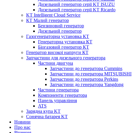
Дизельний генератор серії KT ISUZU
Дизельний генератор серії KT Ricardo
KT Intelligent Cloud Service
КТ Малий генератор
Бензиновий генератор
Дизельний генератор
Газогенераторна установка КТ
Генераторна установка КТ
Біогазовий генератор КТ
Генератор високої напруги КТ
Запчастини для дизельного генератора
Частини двигуна
Запчастини до генератора Cummins
Запчастини до генератора MITSUBISHI
Запчастини до генератора Perkins
Запчастини до генератора Yangdong
Частини генератора
Компоненти генератора
Панель управління
ATS
Зарядна купа KT
Сонячна батарея KT
Новини
Про нас
Рішення