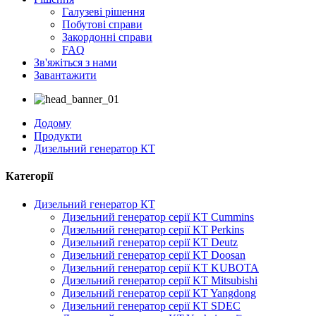
Галузеві рішення
Побутові справи
Закордонні справи
FAQ
Зв'яжіться з нами
Завантажити
Додому
Продукти
Дизельний генератор КТ
Категорії
Дизельний генератор КТ
Дизельний генератор серії KT Cummins
Дизельний генератор серії KT Perkins
Дизельний генератор серії KT Deutz
Дизельний генератор серії KT Doosan
Дизельний генератор серії KT KUBOTA
Дизельний генератор серії KT Mitsubishi
Дизельний генератор серії KT Yangdong
Дизельний генератор серії KT SDEC