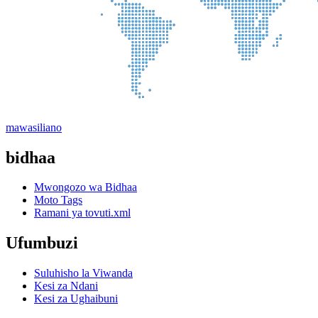
mawasiliano
bidhaa
Mwongozo wa Bidhaa
Moto Tags
Ramani ya tovuti.xml
Ufumbuzi
Suluhisho la Viwanda
Kesi za Ndani
Kesi za Ughaibuni