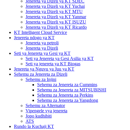
Jenereta ya Dizeli ya KT SDEC
Jenereta ya Dizeli ya KT Yuchai
Jenereta ya Dizeli ya KT MTU
Jenereta ya Dizeli ya KT Yanmar
Jenereta ya Dizeli ya KT ISUZU
Jenereta ya Dizeli ya KT Ricardo
KT Intelligent Cloud Service
Jenereta ndogo ya KT
Jenereta ya petroli
Jenereta ya Dizeli
Seti ya Jenereta ya Gesi ya KT
Seti ya Jenereta ya Gesi Asilia ya KT
Seti ya jenereta ya KT Biogas
Jenereta ya Nguvu ya Juu ya KT
Sehemu za Jenereta za Dizeli
Sehemu za Injini
Sehemu za Jenereta za Cummins
Sehemu za Jenereta za MITSUBISHI
Sehemu za Jenereta za Perkins
Sehemu za Jenereta za Yangdong
Sehemu za Alternator
Vipengele vya jenereta
Jopo kudhibiti
ATS
Rundo la Kuchaji KT