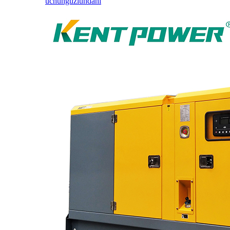
uchunguzi
undani