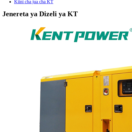
Kiini cha jua cha KT
Jenereta ya Dizeli ya KT