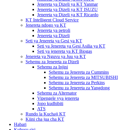
Jenereta ya Dizeli ya KT Yanmar
Jenereta ya Dizeli ya KT ISUZU
Jenereta ya Dizeli ya KT Ricardo
KT Intelligent Cloud Service
Jenereta ndogo ya KT
Jenereta ya petroli
Jenereta ya Dizeli
Seti ya Jenereta ya Gesi ya KT
Seti ya Jenereta ya Gesi Asilia ya KT
Seti ya jenereta ya KT Biogas
Jenereta ya Nguvu ya Juu ya KT
Sehemu za Jenereta za Dizeli
Sehemu za Injini
Sehemu za Jenereta za Cummins
Sehemu za Jenereta za MITSUBISHI
Sehemu za Jenereta za Perkins
Sehemu za Jenereta za Yangdong
Sehemu za Alternator
Vipengele vya jenereta
Jopo kudhibiti
ATS
Rundo la Kuchaji KT
Kiini cha jua cha KT
Habari
Kuhusu sisi