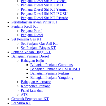
Penjana Diesel Siri KT Yuchai
Penjana Diesel Siri KT MTU
Penjana Diesel Siri KT Yanmar
Penjana Diesel Siri KT ISUZU
Penjana Diesel Siri KT Ricardo
Perkhidmatan Awan Pintar KT
Penjana Kecil KT
Penjana Petrol
Penjana Diesel
Set Penjana Gas KT
Set Penjana Gas Asli KT
Set Penjana Biogas KT
Penjana Voltan Tinggi KT
Bahagian Penjana Diesel
Bahagian Enjin
Bahagian Penjana Cummins
Bahagian Penjana MITSUBISHI
Bahagian Penjana Perkins
Bahagian Penjana Yangdong
Bahagian Alternator
Komponen Penjana
Panel kawalan
ATS
Cerucuk Pengecasan KT
Sel Suria KT