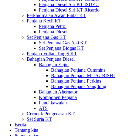
Penjana Diesel Siri KT ISUZU
Penjana Diesel Siri KT Ricardo
Perkhidmatan Awan Pintar KT
Penjana Kecil KT
Penjana Petrol
Penjana Diesel
Set Penjana Gas KT
Set Penjana Gas Asli KT
Set Penjana Biogas KT
Penjana Voltan Tinggi KT
Bahagian Penjana Diesel
Bahagian Enjin
Bahagian Penjana Cummins
Bahagian Penjana MITSUBISHI
Bahagian Penjana Perkins
Bahagian Penjana Yangdong
Bahagian Alternator
Komponen Penjana
Panel kawalan
ATS
Cerucuk Pengecasan KT
Sel Suria KT
Berita
Tentang kita
Penyelesaian