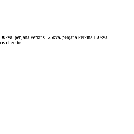
 100kva, penjana Perkins 125kva, penjana Perkins 150kva,
uasa Perkins