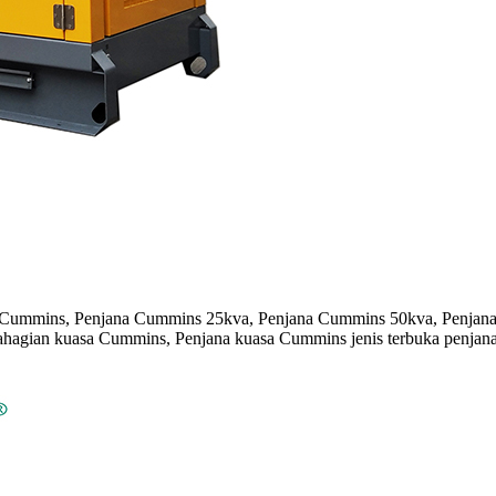
t Cummins, Penjana Cummins 25kva, Penjana Cummins 50kva, Penjan
agian kuasa Cummins, Penjana kuasa Cummins jenis terbuka penjana