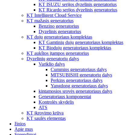
KT ISUZU serijos dyzelinis generatorius
KT Ricardo serijos dyzelinis generatorius
KT Intelligent Cloud Service
KT mažasis generatorius
Benzino generatorius
Dyzelinis generatorius
KT dujų generatoriaus komplektas
KT Gamtinių dujų generatoriaus komplektas
KT Biodujų generatoriaus komplektas
KT aukštos įtampos generatorius
Dyzelinių generatorių dalys
Variklio dalys
Cummins generatoriaus dalys
MITSUBISHI generatorių dalys
Perkins generatoriaus dalys
Yangdong generatoriaus dalys
kintamosios srovės generatoriaus dalys
Generatoriaus komponentai
Kontrolės skydelis
ATS
KT įkrovimo krūva
KT saulės elementas
žinios
Apie mus
Sprendimai