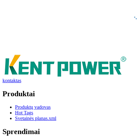
kontaktas
Produktai
Produktų vadovas
Hot Tags
Svetainės planas.xml
Sprendimai