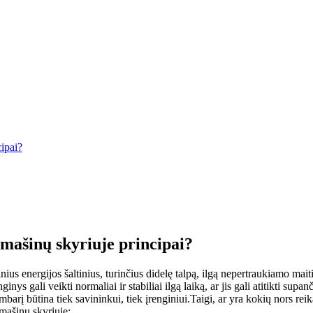
ipai?
mašinų skyriuje principai?
ius energijos šaltinius, turinčius didelę talpą, ilgą nepertraukiamo ma
ys gali veikti normaliai ir stabiliai ilgą laiką, ar jis gali atitikti supan
barį būtina tiek savininkui, tiek įrenginiui.Taigi, ar yra kokių nors re
 mašinų skyriuje: