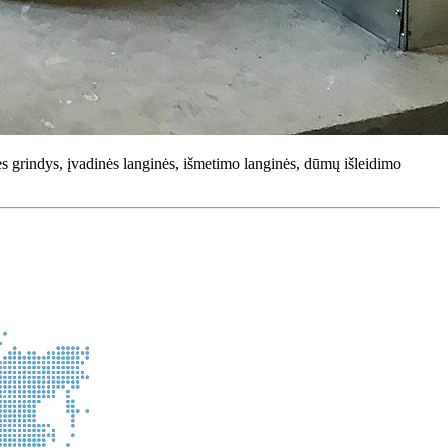
ės grindys, įvadinės langinės, išmetimo langinės, dūmų išleidimo