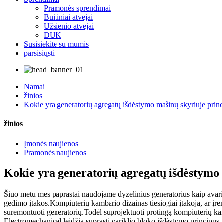
Pramonės sprendimai
Buitiniai atvejai
Užsienio atvejai
DUK
Susisiekite su mumis
parsisiųsti
Namai
žinios
Kokie yra generatorių agregatų išdėstymo mašinų skyriuje princ
žinios
Įmonės naujienos
Pramonės naujienos
Kokie yra generatorių agregatų išdėstymo 
Šiuo metu mes paprastai naudojame dyzelinius generatorius kaip avarin
gedimo įtakos.Kompiuterių kambario dizainas tiesiogiai įtakoja, ar įrengin
suremontuoti generatorių.Todėl suprojektuoti protingą kompiuterių kam
Electromechanical leidžia suprasti variklio bloko išdėstymo principus