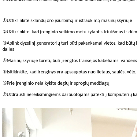
①
Užtikrinkite sklandų oro įsiurbimą ir ištraukimą mašinų skyriuje
②
Užtikrinkite, kad įrenginio veikimo metu kylantis triukšmas ir dū
③
Aplink dyzelinį generatorių turi būti pakankamai vietos, kad būtų l
dalies
④
Mašinų skyriuje turėtų būti įrengtos tranšėjos kabeliams, vandens i
⑤
Įsitikinkite, kad įrenginys yra apsaugotas nuo lietaus, saulės, vėjo
⑥
Prie įrenginio nelaikykite degių ir sprogių medžiagų
⑦
Uždrausti nereikšmingiems darbuotojams patekti į kompiuterių k