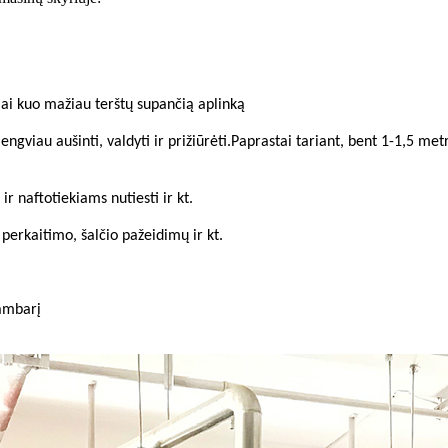
mai kuo mažiau terštų supančią aplinką
engviau aušinti, valdyti ir prižiūrėti.Paprastai tariant, bent 1-1,5 me
r naftotiekiams nutiesti ir kt.
, perkaitimo, šalčio pažeidimų ir kt.
ambarį