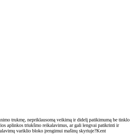
itinimo trukmę, nepriklausomą veikimą ir didelį patikimumą be tinklo
čios aplinkos triukšmo reikalavimus, ar gali lengvai patikrinti ir
ikalavimų variklio bloko įrengimui mašinų skyriuje?Kent