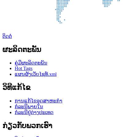
ຕິດຕໍ່
ຜະ​ລິດ​ຕະ​ພັນ
ຄູ່ມືຜະລິດຕະພັນ
Hot Tags
ແຜນຜັງເວັບໄຊທ໌.xml
ວິທີແກ້ໄຂ
ການແກ້ໄຂອຸດສາຫະກໍາ
ກໍລະນີພາຍໃນ
ກໍລະນີຢູ່ຕ່າງປະເທດ
ກ່ຽວ​ກັບ​ພວກ​ເຮົາ