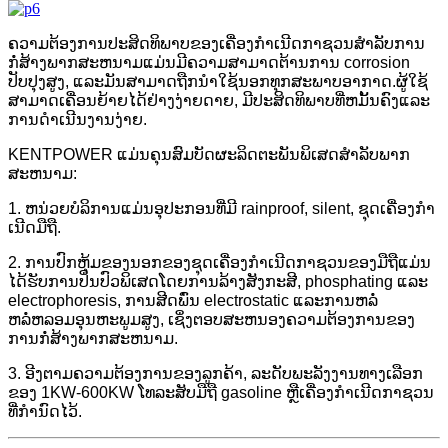
ຄວາມຕ້ອງການປະສິດທິພາບຂອງເຄື່ອງກໍາເນີດກາຊວນສໍາລັບການ
ກໍ່ສ້າງພາກສະຫນາມແມ່ນມີຄວາມສາມາດຕ້ານການ corrosion
ປັບປຸງສູງ, ແລະມັນສາມາດຖືກນໍາໃຊ້ນອກທຸກສະພາບອາກາດ.ຜູ້​ໃຊ້​
ສາ​ມາດ​ເຄື່ອນ​ຍ້າຍ​ໄດ້​ຢ່າງ​ງ່າຍ​ດາຍ​, ມີ​ປະ​ສິດ​ທິ​ພາບ​ທີ່​ຫມັ້ນ​ຄົງ​ແລະ​
ການ​ດໍາ​ເນີນ​ງານ​ງ່າຍ​.
KENTPOWER ແມ່ນຄຸນສົມບັດຜະລິດຕະພັນພິເສດສໍາລັບພາກ
ສະຫນາມ:
1. ຫນ່ວຍບໍລິການແມ່ນອຸປະກອນທີ່ມີ rainproof, silent, ຊຸດເຄື່ອງກໍາ
ເນີດມືຖື.
2. ການປົກຫຸ້ມຂອງນອກຂອງຊຸດເຄື່ອງກໍາເນີດກາຊວນຂອງມືຖືແມ່ນ
ໄດ້ຮັບການປິ່ນປົວພິເສດໂດຍການລ້າງສັງກະສີ, phosphating ແລະ
electrophoresis, ການສີດພົ່ນ electrostatic ແລະການຫລໍ່
ຫລໍ່ຫລອມອຸນຫະພູມສູງ, ເຊິ່ງຕອບສະຫນອງຄວາມຕ້ອງການຂອງ
ການກໍ່ສ້າງພາກສະຫນາມ.
3. ອີງຕາມຄວາມຕ້ອງການຂອງລູກຄ້າ, ລະດັບພະລັງງານທາງເລືອກ
ຂອງ 1KW-600KW ໂທລະສັບມືຖື gasoline ຫຼືເຄື່ອງກໍາເນີດກາຊວນ
ທີ່ກໍານົດໄວ້.