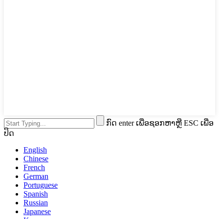
ກົດ enter ເພື່ອຊອກຫາຫຼື ESC ເພື່ອ
ປິດ
English
Chinese
French
German
Portuguese
Spanish
Russian
Japanese