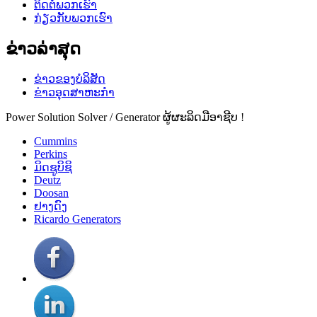
ຕິດ​ຕໍ່​ພວກ​ເຮົາ
ກ່ຽວ​ກັບ​ພວກ​ເຮົາ
ຂ່າວ​ລ່າ​ສຸດ
ຂ່າວຂອງບໍລິສັດ
ຂ່າວອຸດສາຫະກໍາ
Power Solution Solver / Generator ຜູ້ຜະລິດມືອາຊີບ !
Cummins
Perkins
ມິດຊູບິຊິ
Deutz
Doosan
ຢາງດົງ
Ricardo Generators