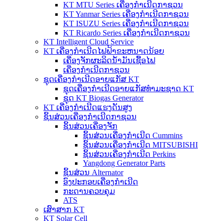
KT MTU Series ເຄື່ອງກໍາເນີດກາຊວນ
KT Yanmar Series ເຄື່ອງກໍາເນີດກາຊວນ
KT ISUZU Series ເຄື່ອງກໍາເນີດກາຊວນ
KT Ricardo Series ເຄື່ອງກໍາເນີດກາຊວນ
KT Intelligent Cloud Service
KT ເຄື່ອງກໍາເນີດໄຟຟ້າຂະຫນາດນ້ອຍ
ເຄື່ອງຈັກຜະລິດນໍ້າມັນເຊື້ອໄຟ
ເຄື່ອງກໍາເນີດກາຊວນ
ຊຸດເຄື່ອງກໍາເນີດອາຍແກັສ KT
ຊຸດເຄື່ອງກໍາເນີດອາຍແກັສທໍາມະຊາດ KT
ຊຸດ KT Biogas Generator
KT ເຄື່ອງກໍາເນີດແຮງດັນສູງ
ຊິ້ນສ່ວນເຄື່ອງກໍາເນີດກາຊວນ
ຊິ້ນສ່ວນເຄື່ອງຈັກ
ຊິ້ນສ່ວນເຄື່ອງກໍາເນີດ Cummins
ຊິ້ນສ່ວນເຄື່ອງກໍາເນີດ MITSUBISHI
ຊິ້ນສ່ວນເຄື່ອງກໍາເນີດ Perkins
Yangdong Generator Parts
ຊິ້ນສ່ວນ Alternator
ອົງປະກອບເຄື່ອງກໍາເນີດ
ກະດານຄວບຄຸມ
ATS
ເສົາສາກ KT
KT Solar Cell