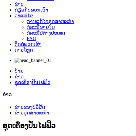
ຂ່າວ
ກ່ຽວ​ກັບ​ພວກ​ເຮົາ
ວິທີແກ້ໄຂ
ການແກ້ໄຂອຸດສາຫະກໍາ
ກໍລະນີພາຍໃນ
ກໍລະນີຢູ່ຕ່າງປະເທດ
FAQ
ຕິດ​ຕໍ່​ພວກ​ເຮົາ
ດາວໂຫຼດ
ບ້ານ
ຂ່າວ
ຊຸດເຄື່ອງປັ່ນໄຟຟິວ
ຂ່າວ
ຂ່າວຂອງບໍລິສັດ
ຂ່າວອຸດສາຫະກໍາ
ຊຸດເຄື່ອງປັ່ນໄຟຟິວ