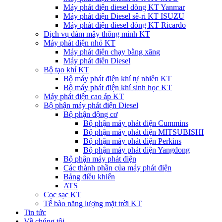
Máy phát điện diesel dòng KT Yanmar
Máy phát điện Diesel sê-ri KT ISUZU
Máy phát điện diesel dòng KT Ricardo
Dịch vụ đám mây thông minh KT
Máy phát điện nhỏ KT
Máy phát điện chạy bằng xăng
Máy phát điện Diesel
Bộ tạo khí KT
Bộ máy phát điện khí tự nhiên KT
Bộ máy phát điện khí sinh học KT
Máy phát điện cao áp KT
Bộ phận máy phát điện Diesel
Bộ phận động cơ
Bộ phận máy phát điện Cummins
Bộ phận máy phát điện MITSUBISHI
Bộ phận máy phát điện Perkins
Bộ phận máy phát điện Yangdong
Bộ phận máy phát điện
Các thành phần của máy phát điện
Bảng điều khiển
ATS
Cọc sạc KT
Tế bào năng lượng mặt trời KT
Tin tức
Về chúng tôi