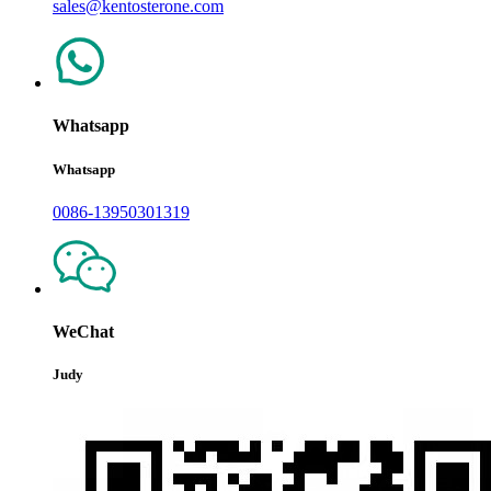
sales@kentosterone.com
Whatsapp
Whatsapp
0086-13950301319
WeChat
Judy