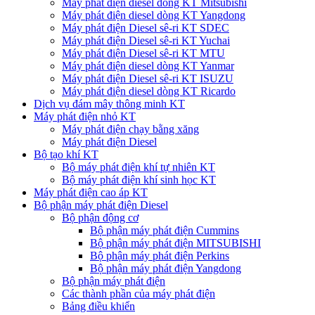
Máy phát điện diesel dòng KT Mitsubishi
Máy phát điện diesel dòng KT Yangdong
Máy phát điện Diesel sê-ri KT SDEC
Máy phát điện Diesel sê-ri KT Yuchai
Máy phát điện Diesel sê-ri KT MTU
Máy phát điện diesel dòng KT Yanmar
Máy phát điện Diesel sê-ri KT ISUZU
Máy phát điện diesel dòng KT Ricardo
Dịch vụ đám mây thông minh KT
Máy phát điện nhỏ KT
Máy phát điện chạy bằng xăng
Máy phát điện Diesel
Bộ tạo khí KT
Bộ máy phát điện khí tự nhiên KT
Bộ máy phát điện khí sinh học KT
Máy phát điện cao áp KT
Bộ phận máy phát điện Diesel
Bộ phận động cơ
Bộ phận máy phát điện Cummins
Bộ phận máy phát điện MITSUBISHI
Bộ phận máy phát điện Perkins
Bộ phận máy phát điện Yangdong
Bộ phận máy phát điện
Các thành phần của máy phát điện
Bảng điều khiển