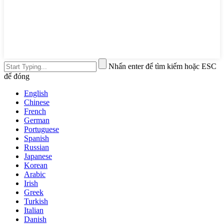
Nhấn enter để tìm kiếm hoặc ESC
để đóng
English
Chinese
French
German
Portuguese
Spanish
Russian
Japanese
Korean
Arabic
Irish
Greek
Turkish
Italian
Danish